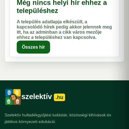
Még nincs helyi hír ehhez a
településhez
A település adatlapja elkészült, a
kapcsolódó hírek pedig akkor jelennek meg
itt, ha az adminban a cikk város mezője
ehhez a településhez van kapcsolva.
Összes hír
szelektív
.hu
Szelektív hulladékgyűjtési tudástár, közösségi kihívások és
játékos környezeti edukáció.