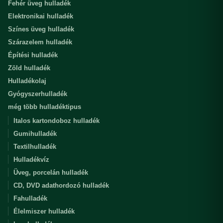
Fehér üveg hulladék
Elektronikai hulladék
Színes üveg hulladék
Szárazelem hulladék
Építési hulladék
Zöld hulladék
Hulladékolaj
Gyógyszerhulladék
még több hulladéktipus
Italos kartondoboz hulladék
Gumihulladék
Textilhulladék
Hulladékvíz
Üveg, porcelán hulladék
CD, DVD adathordozó hulladék
Fahulladék
Élelmiszer hulladék