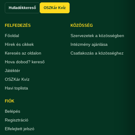
Hulladékkereső
OSZKár Kvíz
FELFEDEZÉS
KÖZÖSSÉG
Főoldal
Szervezetek a közösségben
Hírek és cikkek
Intézmény ajánlása
Keresés az oldalon
Csatlakozás a közösséghez
Hova dobod? kereső
Játéktér
OSZKár Kvíz
Havi toplista
FIÓK
Belépés
Regisztráció
Elfelejtett jelszó