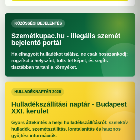
KÖZÖSSÉGI BEJELENTÉS
Szemétkupac.hu - illegális szemét
bejelentő portál
Ha elhagyott hulladékot találsz, ne csak bosszankodj:
rögzítsd a helyszínt, tölts fel képet, és segíts
tisztábban tartani a környéket.
HULLADÉKNAPTÁR 2026
Hulladékszállítási naptár - Budapest
XXI. kerület
Gyors áttekintés a helyi hulladékszállításról: szelektív
hulladék, szemétszállítás, lomtalanítás és hasznos
gyűjtési információk.