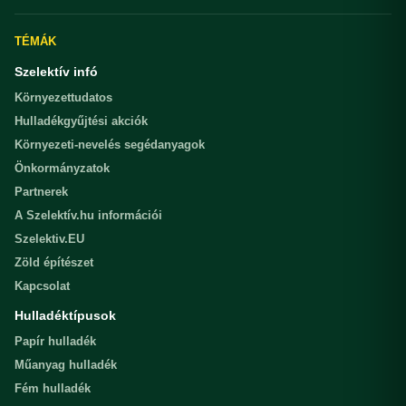
TÉMÁK
Szelektív infó
Környezettudatos
Hulladékgyűjtési akciók
Környezeti-nevelés segédanyagok
Önkormányzatok
Partnerek
A Szelektív.hu információi
Szelektiv.EU
Zöld építészet
Kapcsolat
Hulladéktípusok
Papír hulladék
Műanyag hulladék
Fém hulladék