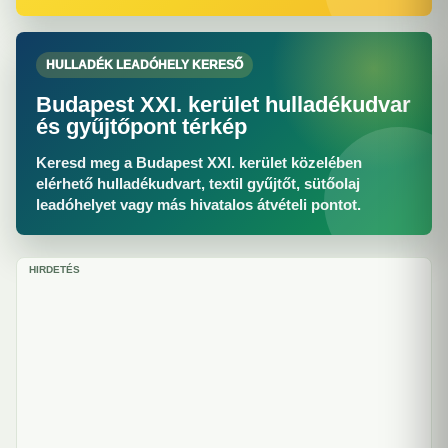
HULLADÉK LEADÓHELY KERESŐ
Budapest XXI. kerület hulladékudvar
és gyűjtőpont térkép
Keresd meg a Budapest XXI. kerület közelében
elérhető hulladékudvart, textil gyűjtőt, sütőolaj
leadóhelyet vagy más hivatalos átvételi pontot.
HIRDETÉS