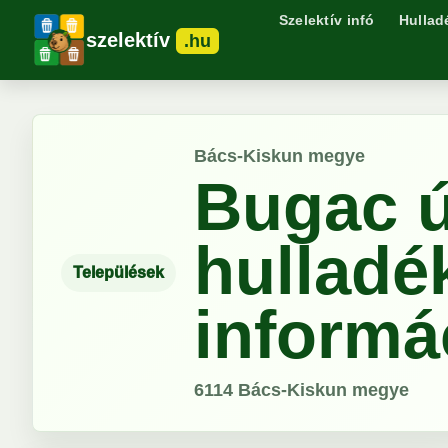
Szelektív infó
Hullad
szelektív
.hu
Bács-Kiskun megye
Bugac ú
hulladé
Települések
informá
6114
Bács-Kiskun megye