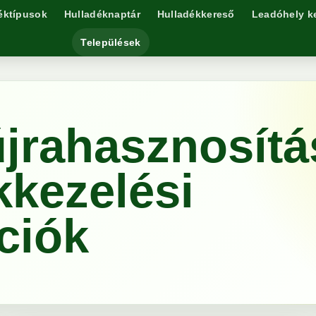
éktípusok
Hulladéknaptár
Hulladékkereső
Leadóhely k
Települések
jrahasznosítá
kkezelési
ciók