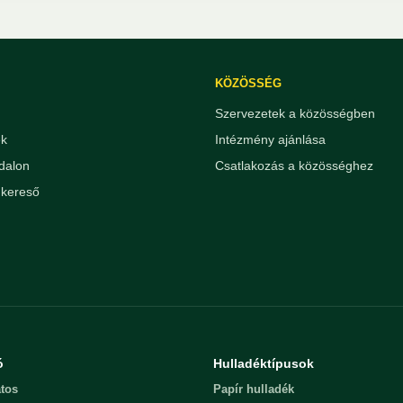
KÖZÖSSÉG
Szervezetek a közösségben
ek
Intézmény ajánlása
dalon
Csatlakozás a közösséghez
kereső
ó
Hulladéktípusok
tos
Papír hulladék