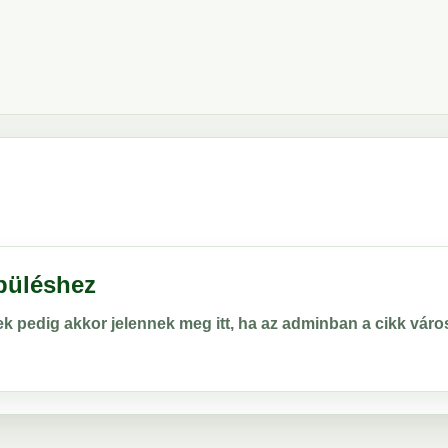
epüléshez
rek pedig akkor jelennek meg itt, ha az adminban a cikk vá