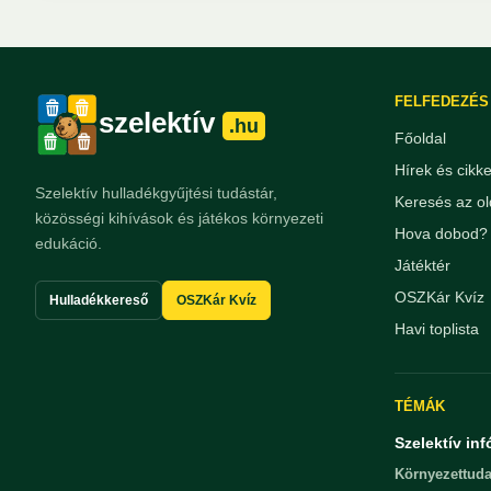
FELFEDEZÉS
szelektív
.hu
Főoldal
Hírek és cikk
Szelektív hulladékgyűjtési tudástár,
Keresés az ol
közösségi kihívások és játékos környezeti
Hova dobod? 
edukáció.
Játéktér
OSZKár Kvíz
Hulladékkereső
OSZKár Kvíz
Havi toplista
TÉMÁK
Szelektív inf
Környezettuda