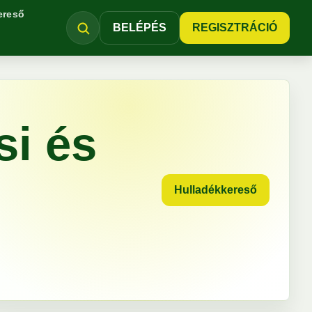
ereső
BELÉPÉS
REGISZTRÁCIÓ
si és
Hulladékkereső