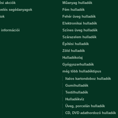
ési akciók
Műanyag hulladék
evelés segédanyagok
Fém hulladék
tok
Fehér üveg hulladék
Elektronikai hulladék
 információi
Színes üveg hulladék
Szárazelem hulladék
Építési hulladék
Zöld hulladék
Hulladékolaj
Gyógyszerhulladék
még több hulladéktipus
Italos kartondoboz hulladék
Gumihulladék
Textilhulladék
Hulladékvíz
Üveg, porcelán hulladék
CD, DVD adathordozó hulladék