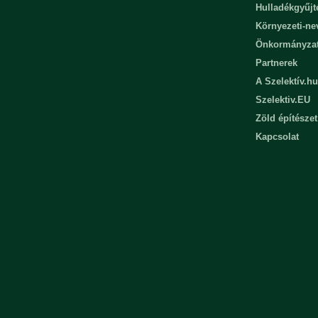
Hulladékgyűjt
Környezeti-n
Önkormányza
Partnerek
A Szelektív.hu
Szelektiv.EU
Zöld építészet
Kapcsolat