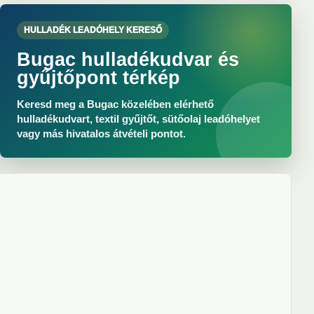
HULLADÉK LEADÓHELY KERESŐ
Bugac hulladékudvar és
gyűjtőpont térkép
Keresd meg a Bugac közelében elérhető
hulladékudvart, textil gyűjtőt, sütőolaj leadóhelyet
vagy más hivatalos átvételi pontot.