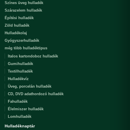
Színes üveg hulladék
Szárazelem hulladék
Építési hulladék
Zöld hulladék
Hulladékolaj
Gyógyszerhulladék
még több hulladéktipus
Italos kartondoboz hulladék
Gumihulladék
Textilhulladék
Hulladékvíz
Üveg, porcelán hulladék
CD, DVD adathordozó hulladék
Fahulladék
Élelmiszer hulladék
Lomhulladék
Hulladéknaptár