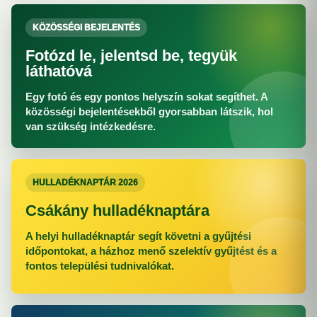
KÖZÖSSÉGI BEJELENTÉS
Fotózd le, jelentsd be, tegyük
láthatóvá
Egy fotó és egy pontos helyszín sokat segíthet. A
közösségi bejelentésekből gyorsabban látszik, hol
van szükség intézkedésre.
HULLADÉKNAPTÁR 2026
Csákány hulladéknaptára
A helyi hulladéknaptár segít követni a gyűjtési
időpontokat, a házhoz menő szelektív gyűjtést és a
fontos települési tudnivalókat.