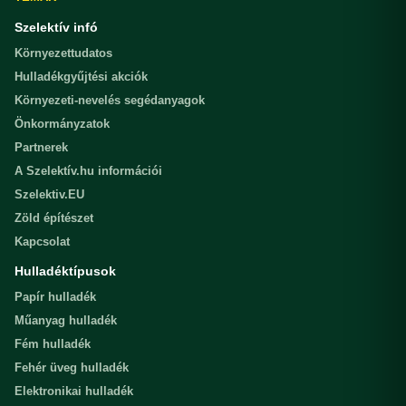
Szelektív infó
Környezettudatos
Hulladékgyűjtési akciók
Környezeti-nevelés segédanyagok
Önkormányzatok
Partnerek
A Szelektív.hu információi
Szelektiv.EU
Zöld építészet
Kapcsolat
Hulladéktípusok
Papír hulladék
Műanyag hulladék
Fém hulladék
Fehér üveg hulladék
Elektronikai hulladék