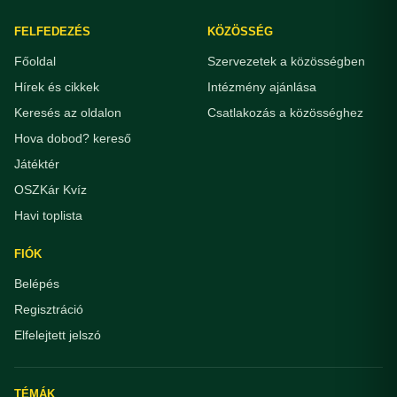
FELFEDEZÉS
KÖZÖSSÉG
Főoldal
Szervezetek a közösségben
Hírek és cikkek
Intézmény ajánlása
Keresés az oldalon
Csatlakozás a közösséghez
Hova dobod? kereső
Játéktér
OSZKár Kvíz
Havi toplista
FIÓK
Belépés
Regisztráció
Elfelejtett jelszó
TÉMÁK