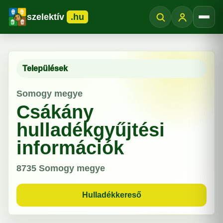
szelektív
.hu
Menü
Települések
Somogy megye
Csákány
hulladékgyűjtési
információk
8735
Somogy megye
Hulladékkereső