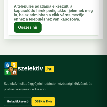
A település adatlapja elkészült, a
kapcsolódó hírek pedig akkor jelennek meg
itt, ha az adminban a cikk város mezője
ehhez a településhez van kapcsolva.
Összes hír
szelektív
.hu
Szelektív hulladékgyűjtési tudástár, közösségi kihívások és
játékos környezeti edukáció.
Hulladékkereső
OSZKár Kvíz