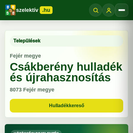
szelektív
.hu
Menü
Települések
Fejér megye
Csákberény hulladék
és újrahasznosítás
8073
Fejér megye
Hulladékkereső