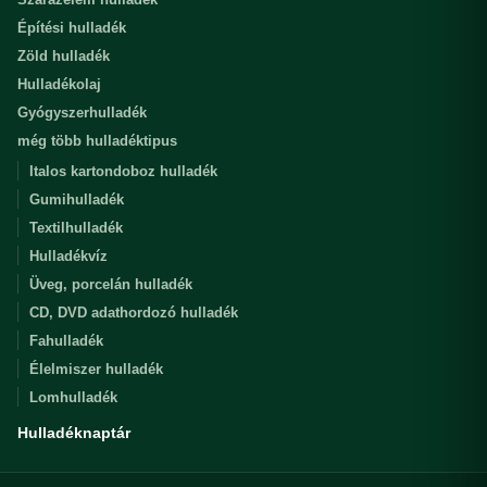
Építési hulladék
Zöld hulladék
Hulladékolaj
Gyógyszerhulladék
még több hulladéktipus
Italos kartondoboz hulladék
Gumihulladék
Textilhulladék
Hulladékvíz
Üveg, porcelán hulladék
CD, DVD adathordozó hulladék
Fahulladék
Élelmiszer hulladék
Lomhulladék
Hulladéknaptár