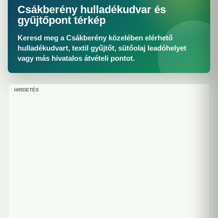
Csákberény hulladékudvar és
gyűjtőpont térkép
Keresd meg a Csákberény közelében elérhető
hulladékudvart, textil gyűjtőt, sütőolaj leadóhelyet
vagy más hivatalos átvételi pontot.
HIRDETÉS