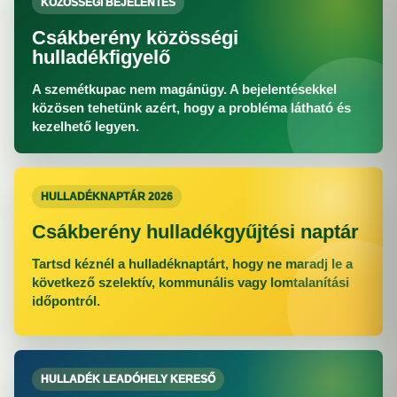
KÖZÖSSÉGI BEJELENTÉS
Csákberény közösségi
hulladékfigyelő
A szemétkupac nem magánügy. A bejelentésekkel
közösen tehetünk azért, hogy a probléma látható és
kezelhető legyen.
HULLADÉKNAPTÁR 2026
Csákberény hulladékgyűjtési naptár
Tartsd kéznél a hulladéknaptárt, hogy ne maradj le a
következő szelektív, kommunális vagy lomtalanítási
időpontról.
HULLADÉK LEADÓHELY KERESŐ