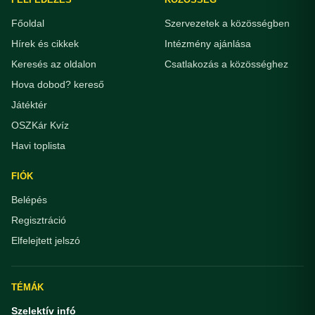
Főoldal
Szervezetek a közösségben
Hírek és cikkek
Intézmény ajánlása
Keresés az oldalon
Csatlakozás a közösséghez
Hova dobod? kereső
Játéktér
OSZKár Kvíz
Havi toplista
FIÓK
Belépés
Regisztráció
Elfelejtett jelszó
TÉMÁK
Szelektív infó