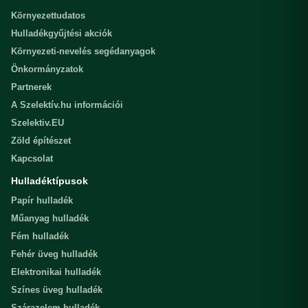
Környezettudatos
Hulladékgyűjtési akciók
Környezeti-nevelés segédanyagok
Önkormányzatok
Partnerek
A Szelektív.hu információi
Szelektiv.EU
Zöld építészet
Kapcsolat
Hulladéktípusok
Papír hulladék
Műanyag hulladék
Fém hulladék
Fehér üveg hulladék
Elektronikai hulladék
Színes üveg hulladék
Szárazelem hulladék