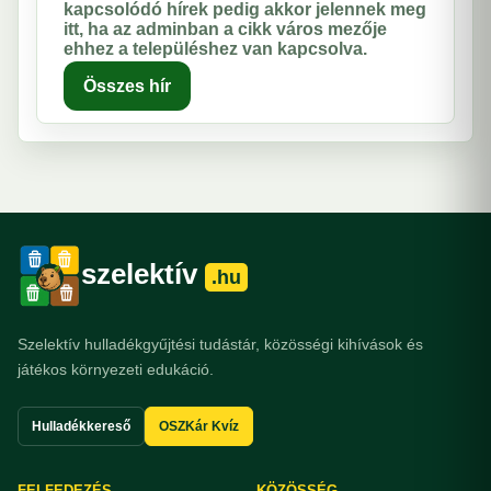
kapcsolódó hírek pedig akkor jelennek meg
itt, ha az adminban a cikk város mezője
ehhez a településhez van kapcsolva.
Összes hír
szelektív
.hu
Szelektív hulladékgyűjtési tudástár, közösségi kihívások és
játékos környezeti edukáció.
Hulladékkereső
OSZKár Kvíz
FELFEDEZÉS
KÖZÖSSÉG