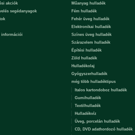
ési akciók
Műanyag hulladék
evelés segédanyagok
Fém hulladék
tok
Fehér üveg hulladék
Elektronikai hulladék
 információi
Színes üveg hulladék
Szárazelem hulladék
Építési hulladék
Zöld hulladék
Hulladékolaj
Gyógyszerhulladék
még több hulladéktipus
Italos kartondoboz hulladék
Gumihulladék
Textilhulladék
Hulladékvíz
Üveg, porcelán hulladék
CD, DVD adathordozó hulladék