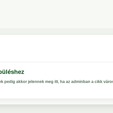
epüléshez
rek pedig akkor jelennek meg itt, ha az adminban a cikk vá