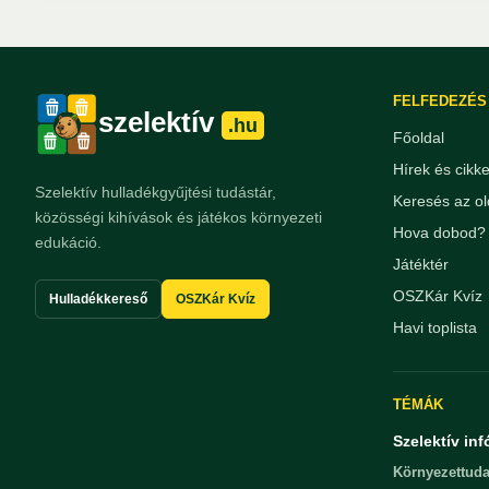
FELFEDEZÉS
szelektív
.hu
Főoldal
Hírek és cikk
Szelektív hulladékgyűjtési tudástár,
Keresés az ol
közösségi kihívások és játékos környezeti
Hova dobod? 
edukáció.
Játéktér
OSZKár Kvíz
Hulladékkereső
OSZKár Kvíz
Havi toplista
TÉMÁK
Szelektív inf
Környezettuda