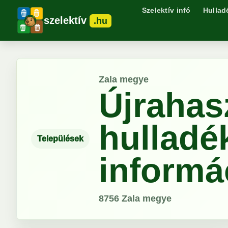
Szelektív infó
Hullad
szelektív
.hu
Zala megye
Újrahas
hulladé
Települések
informá
8756
Zala megye