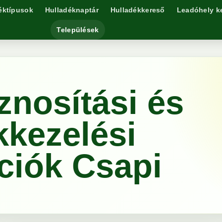
éktípusok
Hulladéknaptár
Hulladékkereső
Leadóhely k
Települések
znosítási és
kkezelési
ciók Csapi