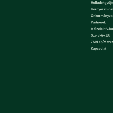
Hulladékgyűjt
Környezeti-n
Önkormányza
Partnerek
A Szelektív.hu
Szelektiv.EU
Zöld építészet
Kapcsolat