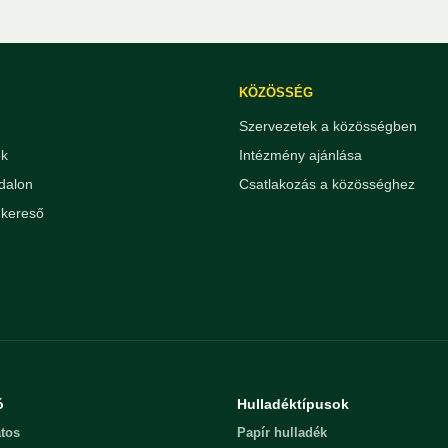
KÖZÖSSÉG
Szervezetek a közösségben
ek
Intézmény ajánlása
dalon
Csatlakozás a közösséghez
kereső
ó
Hulladéktípusok
tos
Papír hulladék