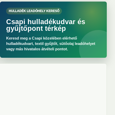
HULLADÉK LEADÓHELY KERESŐ
Csapi hulladékudvar és
gyűjtőpont térkép
Keresd meg a Csapi közelében elérhető
hulladékudvart, textil gyűjtőt, sütőolaj leadóhelyet
vagy más hivatalos átvételi pontot.