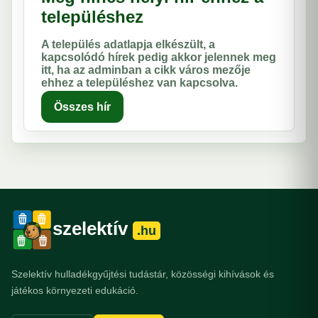
településhez
A település adatlapja elkészült, a
kapcsolódó hírek pedig akkor jelennek meg
itt, ha az adminban a cikk város mezője
ehhez a településhez van kapcsolva.
Összes hír
szelektív
.hu
Szelektív hulladékgyűjtési tudástár, közösségi kihívások és
játékos környezeti edukáció.