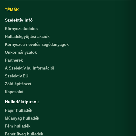
TÉMÁK
Szelektív infó
Környezettudatos
Hulladékgyűjtési akciók
Környezeti-nevelés segédanyagok
Önkormányzatok
Partnerek
A Szelektív.hu információi
Szelektiv.EU
Zöld építészet
Kapcsolat
Hulladéktípusok
Papír hulladék
Műanyag hulladék
Fém hulladék
Fehér üveg hulladék