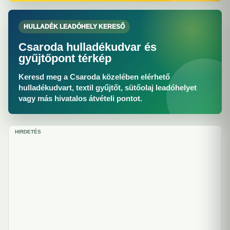
HULLADÉK LEADÓHELY KERESŐ
Csaroda hulladékudvar és
gyűjtőpont térkép
Keresd meg a Csaroda közelében elérhető
hulladékudvart, textil gyűjtőt, sütőolaj leadóhelyet
vagy más hivatalos átvételi pontot.
HIRDETÉS