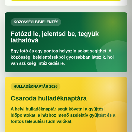
KÖZÖSSÉGI BEJELENTÉS
Fotózd le, jelentsd be, tegyük
láthatóvá
Egy fotó és egy pontos helyszín sokat segíthet. A
közösségi bejelentésekből gyorsabban látszik, hol
van szükség intézkedésre.
HULLADÉKNAPTÁR 2026
Csaroda hulladéknaptára
A helyi hulladéknaptár segít követni a gyűjtési
időpontokat, a házhoz menő szelektív gyűjtést és a
fontos települési tudnivalókat.