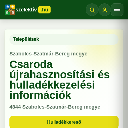
szelektív
.hu
Menü
Települések
Szabolcs-Szatmár-Bereg megye
Csaroda
újrahasznosítási és
hulladékkezelési
információk
4844
Szabolcs-Szatmár-Bereg megye
Hulladékkereső