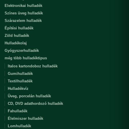
Elektronikai hulladék
Színes üveg hulladék
Szárazelem hulladék
Építési hulladék
Zöld hulladék
Hulladékolaj
Gyógyszerhulladék
még több hulladéktipus
Italos kartondoboz hulladék
Gumihulladék
Textilhulladék
Hulladékvíz
Üveg, porcelán hulladék
CD, DVD adathordozó hulladék
Fahulladék
Élelmiszer hulladék
Lomhulladék