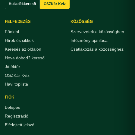
Hulladékkereső
OSZKár Kvíz
FELFEDEZÉS
KÖZÖSSÉG
Főoldal
Szervezetek a közösségben
Hírek és cikkek
Intézmény ajánlása
Keresés az oldalon
Csatlakozás a közösséghez
Hova dobod? kereső
Játéktér
OSZKár Kvíz
Havi toplista
FIÓK
Belépés
Regisztráció
Elfelejtett jelszó