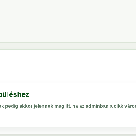
epüléshez
rek pedig akkor jelennek meg itt, ha az adminban a cikk vá