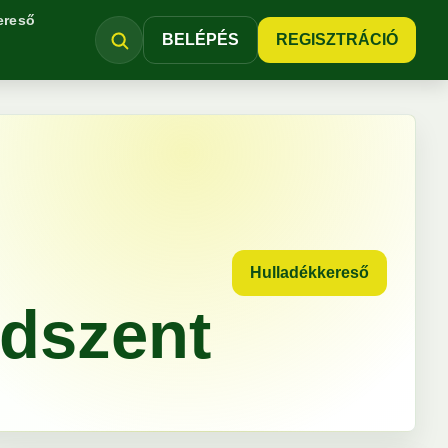
ereső
BELÉPÉS
REGISZTRÁCIÓ
Hulladékkereső
ndszent