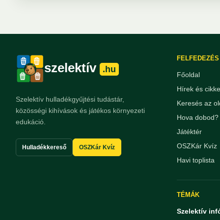
FELFEDEZÉS
szelektív
.hu
Főoldal
Hírek és cikk
Szelektív hulladékgyűjtési tudástár,
Keresés az ol
közösségi kihívások és játékos környezeti
Hova dobod? 
edukáció.
Játéktér
OSZKár Kvíz
Hulladékkereső
OSZKár Kvíz
Havi toplista
TÉMÁK
Szelektív inf