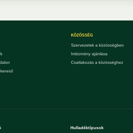
KÖZÖSSÉG
Szervezetek a közösségben
ek
Intézmény ajánlása
dalon
Csatlakozás a közösséghez
kereső
ó
Hulladéktípusok