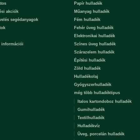
tos
Papír hulladék
ési akciók
Műanyag hulladék
evelés segédanyagok
Fém hulladék
tok
Fehér üveg hulladék
Elektronikai hulladék
 információi
Színes üveg hulladék
Szárazelem hulladék
Építési hulladék
Zöld hulladék
Hulladékolaj
Gyógyszerhulladék
még több hulladéktipus
Italos kartondoboz hulladék
Gumihulladék
Textilhulladék
Hulladékvíz
Üveg, porcelán hulladék