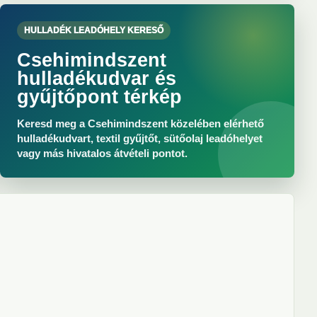
HULLADÉK LEADÓHELY KERESŐ
Csehimindszent
hulladékudvar és
gyűjtőpont térkép
Keresd meg a Csehimindszent közelében elérhető
hulladékudvart, textil gyűjtőt, sütőolaj leadóhelyet
vagy más hivatalos átvételi pontot.