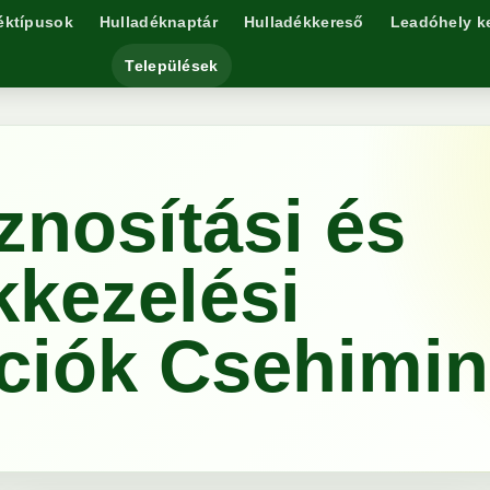
éktípusok
Hulladéknaptár
Hulladékkereső
Leadóhely k
Települések
znosítási és
kkezelési
ciók Csehimi