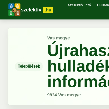
Szelektív infó
Hullad
szelektív
.hu
Vas megye
Újrahas
hulladé
Települések
informá
9834
Vas megye