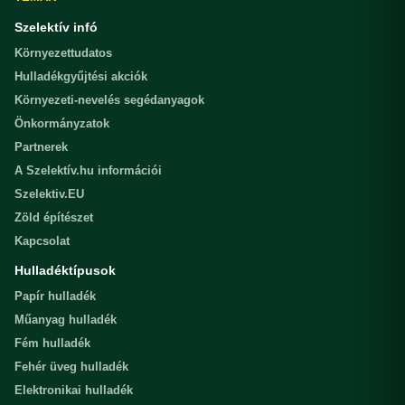
Szelektív infó
Környezettudatos
Hulladékgyűjtési akciók
Környezeti-nevelés segédanyagok
Önkormányzatok
Partnerek
A Szelektív.hu információi
Szelektiv.EU
Zöld építészet
Kapcsolat
Hulladéktípusok
Papír hulladék
Műanyag hulladék
Fém hulladék
Fehér üveg hulladék
Elektronikai hulladék