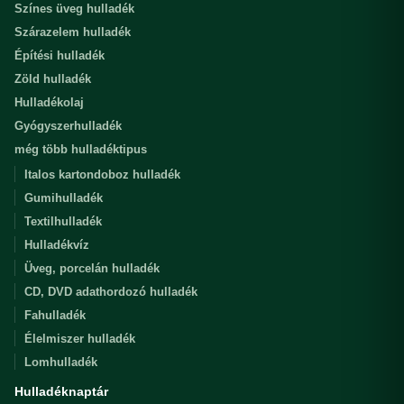
Színes üveg hulladék
Szárazelem hulladék
Építési hulladék
Zöld hulladék
Hulladékolaj
Gyógyszerhulladék
még több hulladéktipus
Italos kartondoboz hulladék
Gumihulladék
Textilhulladék
Hulladékvíz
Üveg, porcelán hulladék
CD, DVD adathordozó hulladék
Fahulladék
Élelmiszer hulladék
Lomhulladék
Hulladéknaptár