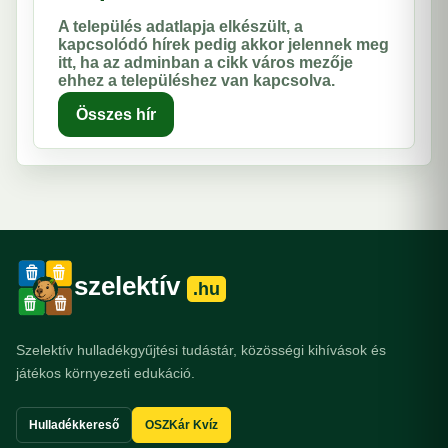
A település adatlapja elkészült, a
kapcsolódó hírek pedig akkor jelennek meg
itt, ha az adminban a cikk város mezője
ehhez a településhez van kapcsolva.
Összes hír
szelektív
.hu
Szelektív hulladékgyűjtési tudástár, közösségi kihívások és
játékos környezeti edukáció.
Hulladékkereső
OSZKár Kvíz