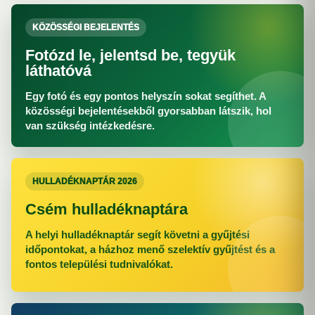
KÖZÖSSÉGI BEJELENTÉS
Fotózd le, jelentsd be, tegyük
láthatóvá
Egy fotó és egy pontos helyszín sokat segíthet. A
közösségi bejelentésekből gyorsabban látszik, hol
van szükség intézkedésre.
HULLADÉKNAPTÁR 2026
Csém hulladéknaptára
A helyi hulladéknaptár segít követni a gyűjtési
időpontokat, a házhoz menő szelektív gyűjtést és a
fontos települési tudnivalókat.