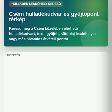
HULLADÉK LEADÓHELY KERESŐ
Csém hulladékudvar és gyűjtőpont
térkép
Keresd meg a Csém közelében elérhető
hulladékudvart, textil gyűjtőt, sütőolaj leadóhelyet
vagy más hivatalos átvételi pontot.
HIRDETÉS