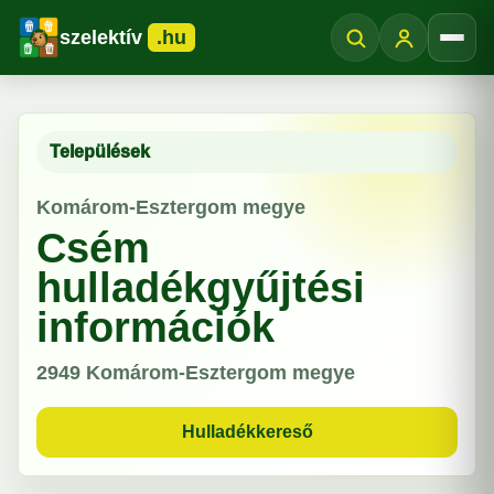
szelektív
.hu
Menü
Települések
Komárom-Esztergom megye
Csém
hulladékgyűjtési
információk
2949
Komárom-Esztergom megye
Hulladékkereső