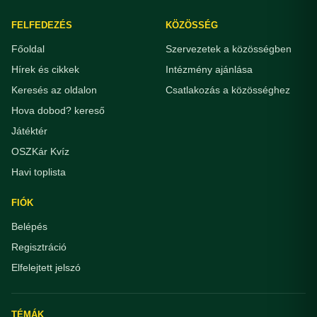
FELFEDEZÉS
KÖZÖSSÉG
Főoldal
Szervezetek a közösségben
Hírek és cikkek
Intézmény ajánlása
Keresés az oldalon
Csatlakozás a közösséghez
Hova dobod? kereső
Játéktér
OSZKár Kvíz
Havi toplista
FIÓK
Belépés
Regisztráció
Elfelejtett jelszó
TÉMÁK