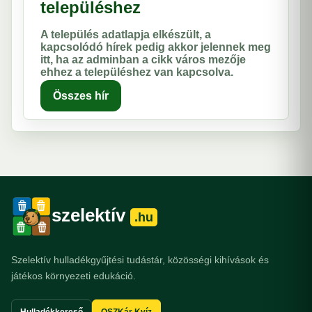
településhez
A település adatlapja elkészült, a
kapcsolódó hírek pedig akkor jelennek meg
itt, ha az adminban a cikk város mezője
ehhez a településhez van kapcsolva.
Összes hír
szelektív
.hu
Szelektív hulladékgyűjtési tudástár, közösségi kihívások és
játékos környezeti edukáció.
Hulladékkereső
OSZKár Kvíz