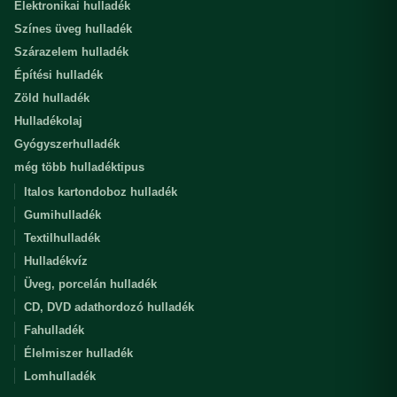
Elektronikai hulladék
Színes üveg hulladék
Szárazelem hulladék
Építési hulladék
Zöld hulladék
Hulladékolaj
Gyógyszerhulladék
még több hulladéktipus
Italos kartondoboz hulladék
Gumihulladék
Textilhulladék
Hulladékvíz
Üveg, porcelán hulladék
CD, DVD adathordozó hulladék
Fahulladék
Élelmiszer hulladék
Lomhulladék