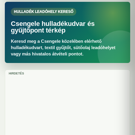
HULLADÉK LEADÓHELY KERESŐ
Csengele hulladékudvar és
gyűjtőpont térkép
Keresd meg a Csengele közelében elérhető
hulladékudvart, textil gyűjtőt, sütőolaj leadóhelyet
vagy más hivatalos átvételi pontot.
HIRDETÉS