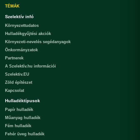
TÉMÁK
Szelektív infó
Környezettudatos
Hulladékgyűjtési akciók
Környezeti-nevelés segédanyagok
Önkormányzatok
Partnerek
A Szelektív.hu információi
Szelektiv.EU
Zöld építészet
Kapcsolat
Hulladéktípusok
Papír hulladék
Műanyag hulladék
Fém hulladék
Fehér üveg hulladék