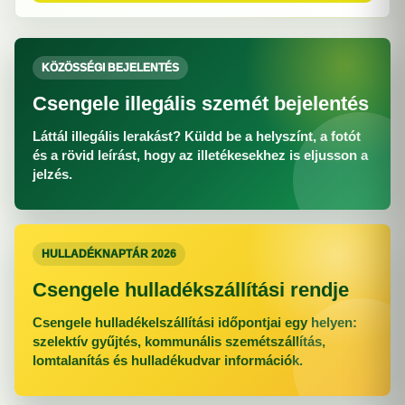
KÖZÖSSÉGI BEJELENTÉS
Csengele illegális szemét bejelentés
Láttál illegális lerakást? Küldd be a helyszínt, a fotót
és a rövid leírást, hogy az illetékesekhez is eljusson a
jelzés.
HULLADÉKNAPTÁR 2026
Csengele hulladékszállítási rendje
Csengele hulladékelszállítási időpontjai egy helyen:
szelektív gyűjtés, kommunális szemétszállítás,
lomtalanítás és hulladékudvar információk.