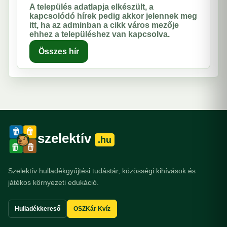
A település adatlapja elkészült, a
kapcsolódó hírek pedig akkor jelennek meg
itt, ha az adminban a cikk város mezője
ehhez a településhez van kapcsolva.
Összes hír
szelektív
.hu
Szelektív hulladékgyűjtési tudástár, közösségi kihívások és
játékos környezeti edukáció.
Hulladékkereső
OSZKár Kvíz