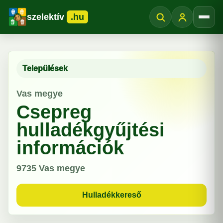
szelektív
.hu
Menü
Települések
Vas megye
Csepreg
hulladékgyűjtési
információk
9735
Vas megye
Hulladékkereső