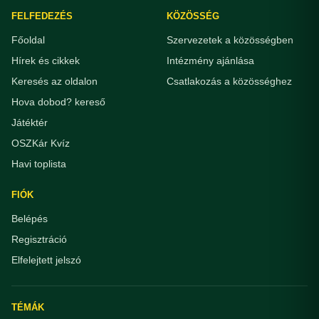
FELFEDEZÉS
KÖZÖSSÉG
Főoldal
Szervezetek a közösségben
Hírek és cikkek
Intézmény ajánlása
Keresés az oldalon
Csatlakozás a közösséghez
Hova dobod? kereső
Játéktér
OSZKár Kvíz
Havi toplista
FIÓK
Belépés
Regisztráció
Elfelejtett jelszó
TÉMÁK