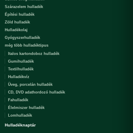
Szárazelem hulladék
Építési hulladék
Zöld hulladék
Hulladékolaj
Gyógyszerhulladék
még több hulladéktipus
Italos kartondoboz hulladék
Gumihulladék
Textilhulladék
Hulladékvíz
Üveg, porcelán hulladék
CD, DVD adathordozó hulladék
Fahulladék
Élelmiszer hulladék
Lomhulladék
Hulladéknaptár