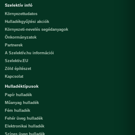
Szelektív infó
Környezettudatos
Hulladékgyűjtési akciók
Környezeti-nevelés segédanyagok
Önkormányzatok
Partnerek
A Szelektív.hu információi
Szelektiv.EU
Zöld építészet
Kapcsolat
Hulladéktípusok
Papír hulladék
Műanyag hulladék
Fém hulladék
Fehér üveg hulladék
Elektronikai hulladék
Színes üveg hulladék