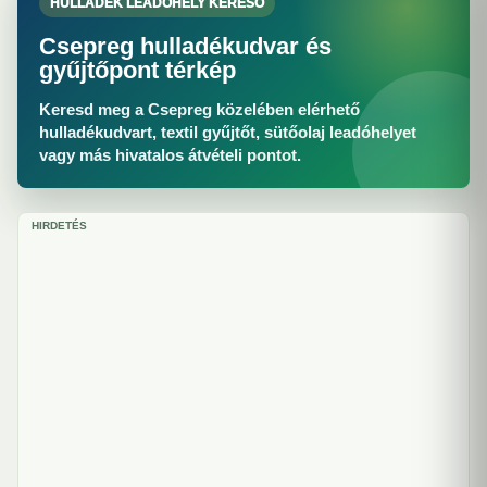
HULLADÉK LEADÓHELY KERESŐ
Csepreg hulladékudvar és
gyűjtőpont térkép
Keresd meg a Csepreg közelében elérhető
hulladékudvart, textil gyűjtőt, sütőolaj leadóhelyet
vagy más hivatalos átvételi pontot.
HIRDETÉS