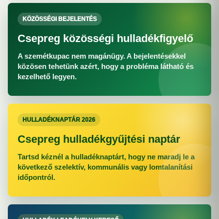
KÖZÖSSÉGI BEJELENTÉS
Csepreg közösségi hulladékfigyelő
A szemétkupac nem magánügy. A bejelentésekkel
közösen tehetünk azért, hogy a probléma látható és
kezelhető legyen.
HULLADÉKNAPTÁR 2026
Csepreg hulladékgyűjtési naptár
Tartsd kéznél a hulladéknaptárt, hogy ne maradj le a
következő szelektív, kommunális vagy lomtalanítási
időpontról.