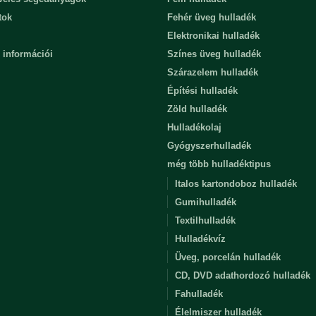
tok
Fehér üveg hulladék
Elektronikai hulladék
 információi
Színes üveg hulladék
Szárazelem hulladék
Építési hulladék
Zöld hulladék
Hulladékolaj
Gyógyszerhulladék
még több hulladéktipus
Italos kartondoboz hulladék
Gumihulladék
Textilhulladék
Hulladékvíz
Üveg, porcelán hulladék
CD, DVD adathordozó hulladék
Fahulladék
Élelmiszer hulladék