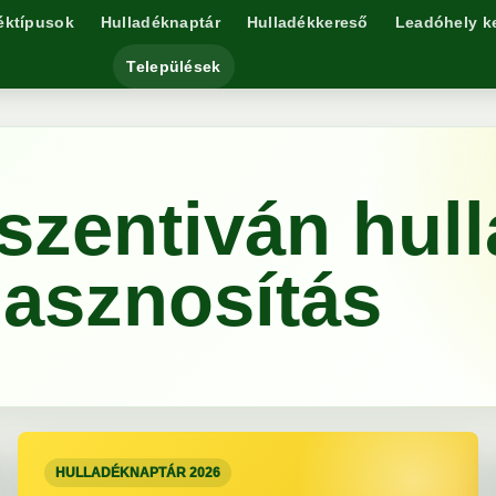
éktípusok
Hulladéknaptár
Hulladékkereső
Leadóhely k
Települések
szentiván hul
hasznosítás
HULLADÉKNAPTÁR 2026