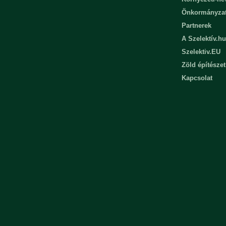
Önkormányza
Partnerek
A Szelektív.hu
Szelektiv.EU
Zöld építészet
Kapcsolat