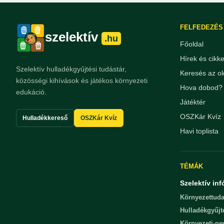
FELFEDEZÉS
szelektív
.hu
Főoldal
Hírek és cikk
Szelektív hulladékgyűjtési tudástár,
Keresés az ol
közösségi kihívások és játékos környezeti
Hova dobod? 
edukáció.
Játéktér
OSZKár Kvíz
Hulladékkereső
OSZKár Kvíz
Havi toplista
TÉMÁK
Szelektív inf
Környezettuda
Hulladékgyűjt
Környezeti-n