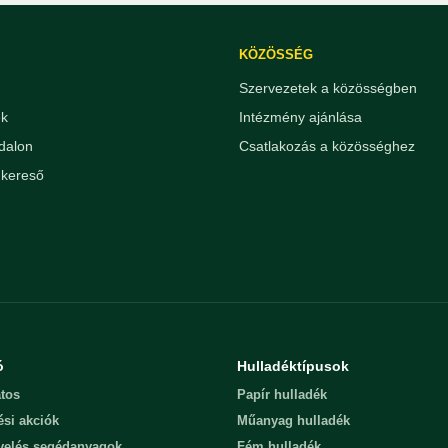
KÖZÖSSÉG
Szervezetek a közösségben
ek
Intézmény ajánlása
dalon
Csatlakozás a közösséghez
kereső
ó
Hulladéktípusok
tos
Papír hulladék
ési akciók
Műanyag hulladék
evelés segédanyagok
Fém hulladék