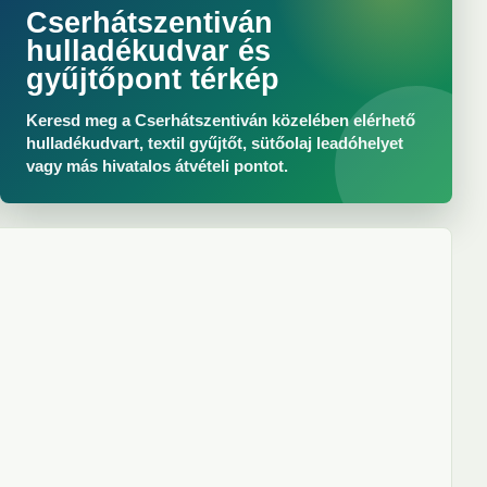
Cserhátszentiván
hulladékudvar és
gyűjtőpont térkép
Keresd meg a Cserhátszentiván közelében elérhető
hulladékudvart, textil gyűjtőt, sütőolaj leadóhelyet
vagy más hivatalos átvételi pontot.