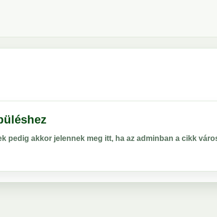
epüléshez
rek pedig akkor jelennek meg itt, ha az adminban a cikk vá