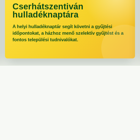
Cserhátszentiván
hulladéknaptára
A helyi hulladéknaptár segít követni a gyűjtési
időpontokat, a házhoz menő szelektív gyűjtést és a
fontos települési tudnivalókat.