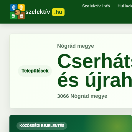
Szelektív infó
Hullad
szelektív
.hu
Nógrád megye
Cserhát
Települések
és újra
3066
Nógrád megye
KÖZÖSSÉGI BEJELENTÉS