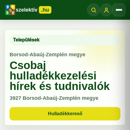
szelektív
.hu
Menü
Települések
Borsod-Abaúj-Zemplén megye
Csobaj
hulladékkezelési
hírek és tudnivalók
3927
Borsod-Abaúj-Zemplén megye
Hulladékkereső