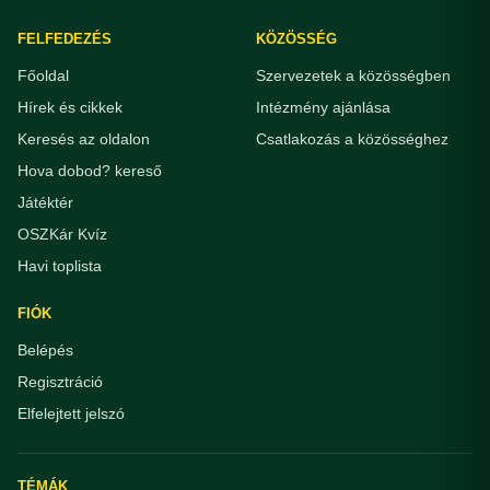
FELFEDEZÉS
KÖZÖSSÉG
Főoldal
Szervezetek a közösségben
Hírek és cikkek
Intézmény ajánlása
Keresés az oldalon
Csatlakozás a közösséghez
Hova dobod? kereső
Játéktér
OSZKár Kvíz
Havi toplista
FIÓK
Belépés
Regisztráció
Elfelejtett jelszó
TÉMÁK