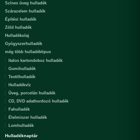
Színes üveg hulladék
Szárazelem hulladék
Építési hulladék
Zöld hulladék
Hulladékolaj
Gyógyszerhulladék
még több hulladéktipus
Italos kartondoboz hulladék
Gumihulladék
Textilhulladék
Hulladékvíz
Üveg, porcelán hulladék
CD, DVD adathordozó hulladék
Fahulladék
Élelmiszer hulladék
Lomhulladék
Hulladéknaptár