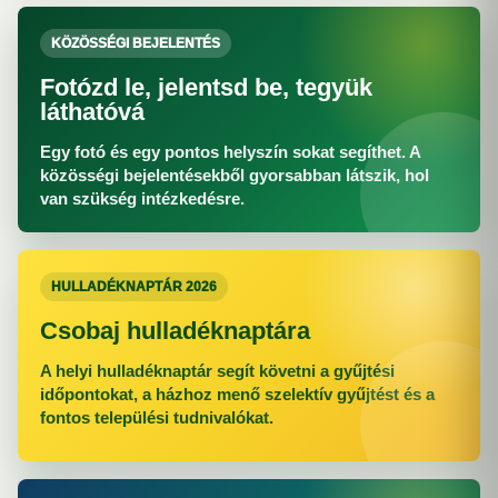
KÖZÖSSÉGI BEJELENTÉS
Fotózd le, jelentsd be, tegyük
láthatóvá
Egy fotó és egy pontos helyszín sokat segíthet. A
közösségi bejelentésekből gyorsabban látszik, hol
van szükség intézkedésre.
HULLADÉKNAPTÁR 2026
Csobaj hulladéknaptára
A helyi hulladéknaptár segít követni a gyűjtési
időpontokat, a házhoz menő szelektív gyűjtést és a
fontos települési tudnivalókat.