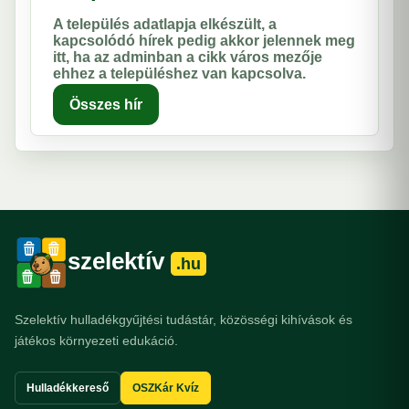
A település adatlapja elkészült, a
kapcsolódó hírek pedig akkor jelennek meg
itt, ha az adminban a cikk város mezője
ehhez a településhez van kapcsolva.
Összes hír
szelektív
.hu
Szelektív hulladékgyűjtési tudástár, közösségi kihívások és
játékos környezeti edukáció.
Hulladékkereső
OSZKár Kvíz