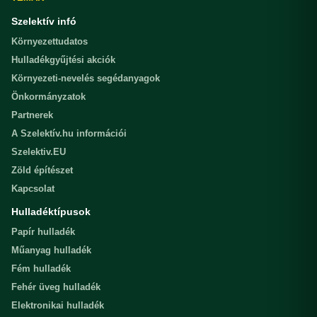
Szelektív infó
Környezettudatos
Hulladékgyűjtési akciók
Környezeti-nevelés segédanyagok
Önkormányzatok
Partnerek
A Szelektív.hu információi
Szelektiv.EU
Zöld építészet
Kapcsolat
Hulladéktípusok
Papír hulladék
Műanyag hulladék
Fém hulladék
Fehér üveg hulladék
Elektronikai hulladék