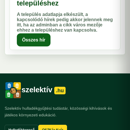
településhez
A település adatlapja elkészült, a
kapcsolódó hírek pedig akkor jelennek meg
itt, ha az adminban a cikk város mezője
ehhez a településhez van kapcsolva.
Összes hír
szelektív
.hu
Szelektív hulladékgyűjtési tudástár, közösségi kihívások és
játékos környezeti edukáció.
Hulladékkereső
OSZKár Kvíz