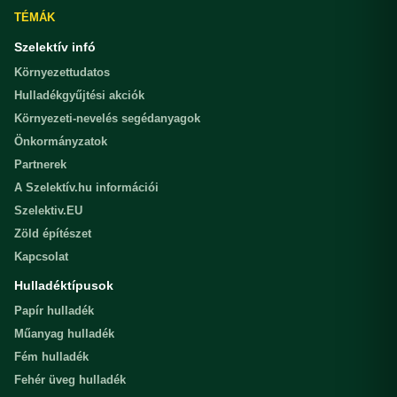
TÉMÁK
Szelektív infó
Környezettudatos
Hulladékgyűjtési akciók
Környezeti-nevelés segédanyagok
Önkormányzatok
Partnerek
A Szelektív.hu információi
Szelektiv.EU
Zöld építészet
Kapcsolat
Hulladéktípusok
Papír hulladék
Műanyag hulladék
Fém hulladék
Fehér üveg hulladék