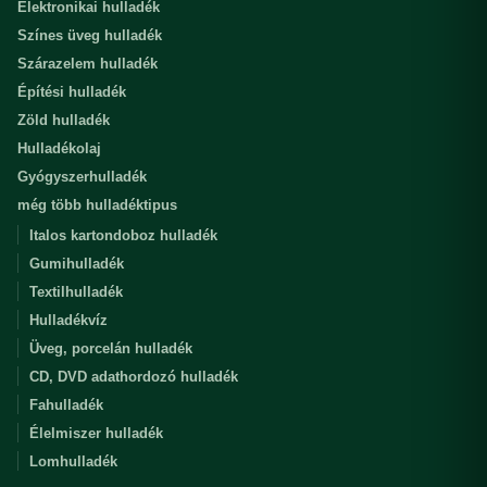
Elektronikai hulladék
Színes üveg hulladék
Szárazelem hulladék
Építési hulladék
Zöld hulladék
Hulladékolaj
Gyógyszerhulladék
még több hulladéktipus
Italos kartondoboz hulladék
Gumihulladék
Textilhulladék
Hulladékvíz
Üveg, porcelán hulladék
CD, DVD adathordozó hulladék
Fahulladék
Élelmiszer hulladék
Lomhulladék