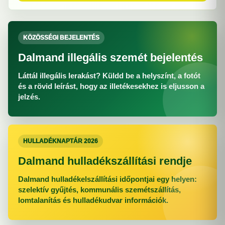
KÖZÖSSÉGI BEJELENTÉS
Dalmand illegális szemét bejelentés
Láttál illegális lerakást? Küldd be a helyszínt, a fotót
és a rövid leírást, hogy az illetékesekhez is eljusson a
jelzés.
HULLADÉKNAPTÁR 2026
Dalmand hulladékszállítási rendje
Dalmand hulladékelszállítási időpontjai egy helyen:
szelektív gyűjtés, kommunális szemétszállítás,
lomtalanítás és hulladékudvar információk.