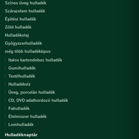
Színes üveg hulladék
Szárazelem hulladék
Építési hulladék
Zöld hulladék
Hulladékolaj
Gyógyszerhulladék
még több hulladéktipus
Italos kartondoboz hulladék
Gumihulladék
Textilhulladék
Hulladékvíz
Üveg, porcelán hulladék
CD, DVD adathordozó hulladék
Fahulladék
Élelmiszer hulladék
Lomhulladék
Hulladéknaptár