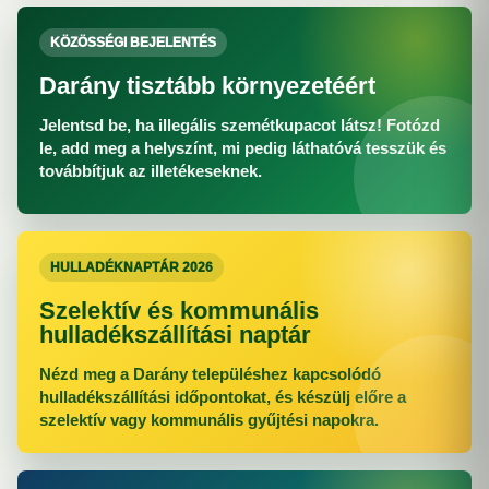
KÖZÖSSÉGI BEJELENTÉS
Darány tisztább környezetéért
Jelentsd be, ha illegális szemétkupacot látsz! Fotózd
le, add meg a helyszínt, mi pedig láthatóvá tesszük és
továbbítjuk az illetékeseknek.
HULLADÉKNAPTÁR 2026
Szelektív és kommunális
hulladékszállítási naptár
Nézd meg a Darány településhez kapcsolódó
hulladékszállítási időpontokat, és készülj előre a
szelektív vagy kommunális gyűjtési napokra.