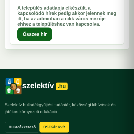
A település adatlapja elkészült, a
kapcsolódó hírek pedig akkor jelennek meg
itt, ha az adminban a cikk város mezője
ehhez a településhez van kapcsolva.
Összes hír
szelektív
.hu
Szelektív hulladékgyűjtési tudástár, közösségi kihívások és
játékos környezeti edukáció.
Hulladékkereső
OSZKár Kvíz