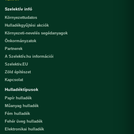
Szelektív infó
Környezettudatos
Hulladékgyűjtési akciók
Környezeti-nevelés segédanyagok
Önkormányzatok
Partnerek
A Szelektív.hu információi
Szelektiv.EU
Zöld építészet
Kapcsolat
Hulladéktípusok
Papír hulladék
Műanyag hulladék
Fém hulladék
Fehér üveg hulladék
Elektronikai hulladék