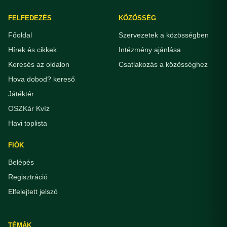
FELFEDEZÉS
KÖZÖSSÉG
Főoldal
Szervezetek a közösségben
Hírek és cikkek
Intézmény ajánlása
Keresés az oldalon
Csatlakozás a közösséghez
Hova dobod? kereső
Játéktér
OSZKár Kvíz
Havi toplista
FIÓK
Belépés
Regisztráció
Elfelejtett jelszó
TÉMÁK