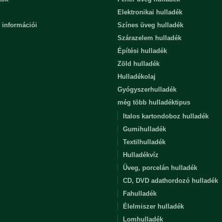
Elektronikai hulladék
 információi
Színes üveg hulladék
Szárazelem hulladék
Építési hulladék
Zöld hulladék
Hulladékolaj
Gyógyszerhulladék
még több hulladéktipus
Italos kartondoboz hulladék
Gumihulladék
Textilhulladék
Hulladékvíz
Üveg, porcelán hulladék
CD, DVD adathordozó hulladék
Fahulladék
Élelmiszer hulladék
Lomhulladék