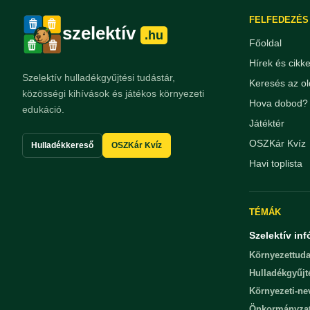
FELFEDEZÉS
szelektív
.hu
Főoldal
Hírek és cikk
Szelektív hulladékgyűjtési tudástár,
Keresés az ol
közösségi kihívások és játékos környezeti
Hova dobod? 
edukáció.
Játéktér
OSZKár Kvíz
Hulladékkereső
OSZKár Kvíz
Havi toplista
TÉMÁK
Szelektív inf
Környezettuda
Hulladékgyűjt
Környezeti-n
Önkormányza