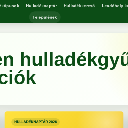
éktípusok
Hulladéknaptár
Hulladékkereső
Leadóhely k
Települések
n hulladékgyű
ciók
HULLADÉKNAPTÁR 2026