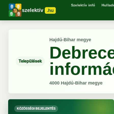
Szelektív infó
Hullad
szelektív
.hu
Hajdú-Bihar megye
Debrece
Települések
informá
4000
Hajdú-Bihar megye
KÖZÖSSÉGI BEJELENTÉS