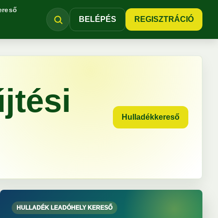
ereső
BELÉPÉS
REGISZTRÁCIÓ
jtési
Hulladékkereső
HULLADÉK LEADÓHELY KERESŐ