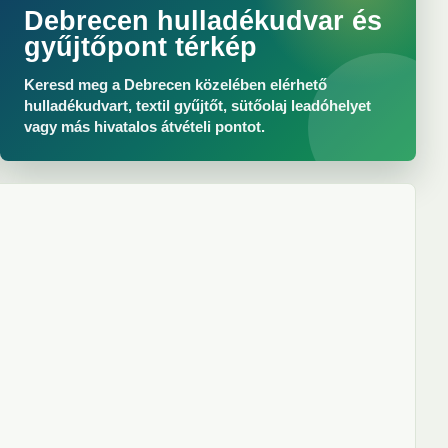
Debrecen hulladékudvar és
gyűjtőpont térkép
Keresd meg a Debrecen közelében elérhető
hulladékudvart, textil gyűjtőt, sütőolaj leadóhelyet
vagy más hivatalos átvételi pontot.