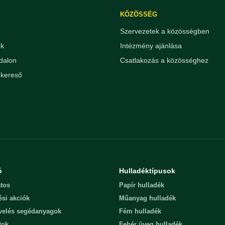
KÖZÖSSÉG
Szervezetek a közösségben
ek
Intézmény ajánlása
dalon
Csatlakozás a közösséghez
kereső
ó
Hulladéktípusok
tos
Papír hulladék
ési akciók
Műanyag hulladék
evelés segédanyagok
Fém hulladék
tok
Fehér üveg hulladék