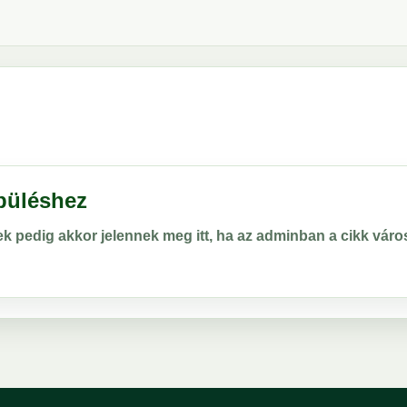
epüléshez
rek pedig akkor jelennek meg itt, ha az adminban a cikk vá