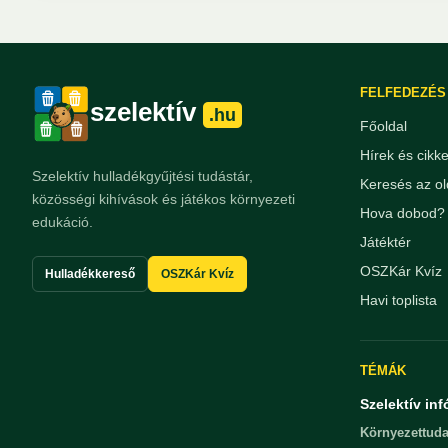
FELFEDEZÉS
szelektív
.hu
Főoldal
Hírek és cikk
Szelektív hulladékgyűjtési tudástár,
Keresés az ol
közösségi kihívások és játékos környezeti
Hova dobod? 
edukáció.
Játéktér
OSZKár Kvíz
Hulladékkereső
OSZKár Kvíz
Havi toplista
TÉMÁK
Szelektív inf
Környezettuda