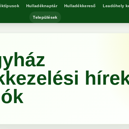
éktípusok
Hulladéknaptár
Hulladékkereső
Leadóhely k
Települések
gyház
kkezelési híre
lók