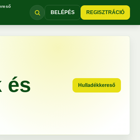
ereső
BELÉPÉS
REGISZTRÁCIÓ
k és
Hulladékkereső