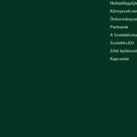
Hulladékgyűjt
Környezeti-n
Önkormányza
Partnerek
A Szelektív.hu
Szelektiv.EU
Zöld építészet
Kapcsolat