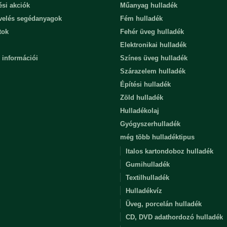
ési akciók
Műanyag hulladék
evelés segédanyagok
Fém hulladék
tok
Fehér üveg hulladék
Elektronikai hulladék
 információi
Színes üveg hulladék
Szárazelem hulladék
Építési hulladék
Zöld hulladék
Hulladékolaj
Gyógyszerhulladék
még több hulladéktipus
Italos kartondoboz hulladék
Gumihulladék
Textilhulladék
Hulladékvíz
Üveg, porcelán hulladék
CD, DVD adathordozó hulladék