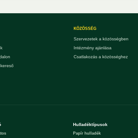
KÖZÖSSÉG
Szervezetek a közösségben
ek
Intézmény ajánlása
dalon
Csatlakozás a közösséghez
kereső
ó
Hulladéktípusok
tos
Papír hulladék