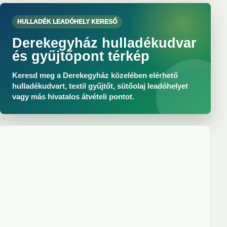
HULLADÉK LEADÓHELY KERESŐ
Derekegyház hulladékudvar
és gyűjtőpont térkép
Keresd meg a Derekegyház közelében elérhető
hulladékudvart, textil gyűjtőt, sütőolaj leadóhelyet
vagy más hivatalos átvételi pontot.