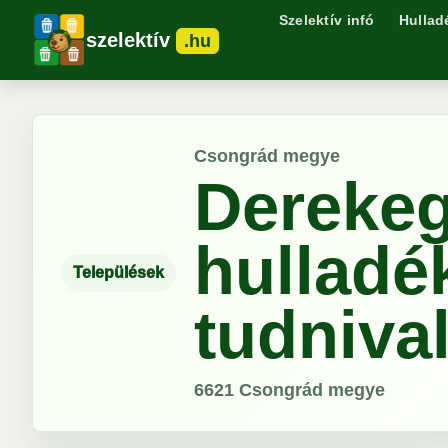
Szelektív infó
Hullad
szelektív
.hu
Csongrád megye
Dereke
hulladé
Települések
tudniva
6621
Csongrád megye