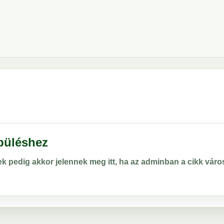
epüléshez
rek pedig akkor jelennek meg itt, ha az adminban a cikk vá