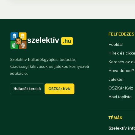
FELFEDEZÉS
szelektív
.hu
Főoldal
Hírek és cikk
Szelektív hulladékgyűjtési tudástár,
Keresés az ol
közösségi kihívások és játékos környezeti
Hova dobod? 
edukáció.
Játéktér
OSZKár Kvíz
Hulladékkereső
OSZKár Kvíz
Havi toplista
TÉMÁK
Szelektív inf