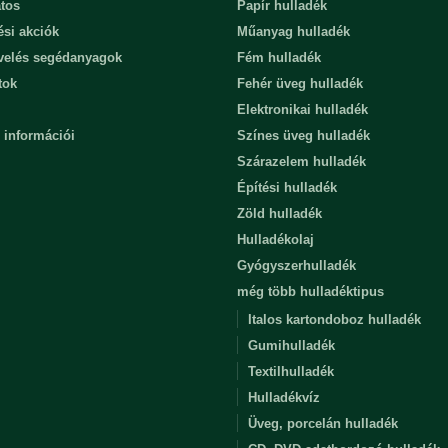
tos
Papír hulladék
ési akciók
Műanyag hulladék
evelés segédanyagok
Fém hulladék
tok
Fehér üveg hulladék
Elektronikai hulladék
 információi
Színes üveg hulladék
Szárazelem hulladék
Építési hulladék
Zöld hulladék
Hulladékolaj
Gyógyszerhulladék
még több hulladéktipus
Italos kartondoboz hulladék
Gumihulladék
Textilhulladék
Hulladékvíz
Üveg, porcelán hulladék