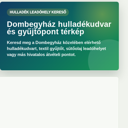
HULLADÉK LEADÓHELY KERESŐ
Dombegyház hulladékudvar
és gyűjtőpont térkép
Keresd meg a Dombegyház közelében elérhető
hulladékudvart, textil gyűjtőt, sütőolaj leadóhelyet
vagy más hivatalos átvételi pontot.