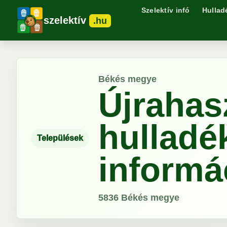
Szelektív infó
Hullad
szelektív
.hu
Békés megye
Újrahas
hulladé
Települések
inform
5836
Békés megye