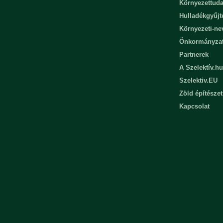
Környezettuda
Hulladékgyűjt
Környezeti-n
Önkormányza
Partnerek
A Szelektív.hu
Szelektiv.EU
Zöld építészet
Kapcsolat