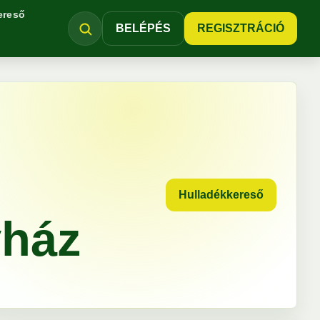
ereső
BELÉPÉS
REGISZTRÁCIÓ
Hulladékkereső
yház