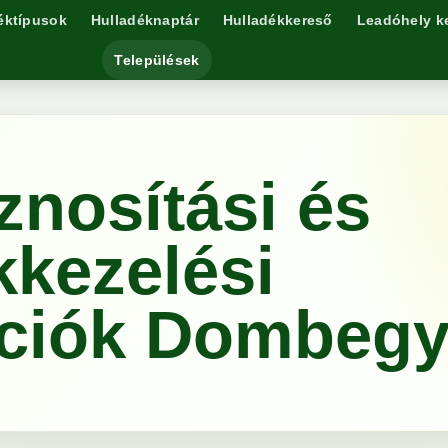
éktípusok
Hulladéknaptár
Hulladékkereső
Leadóhely k
Települések
znosítási és
kkezelési
ációk Dombeg