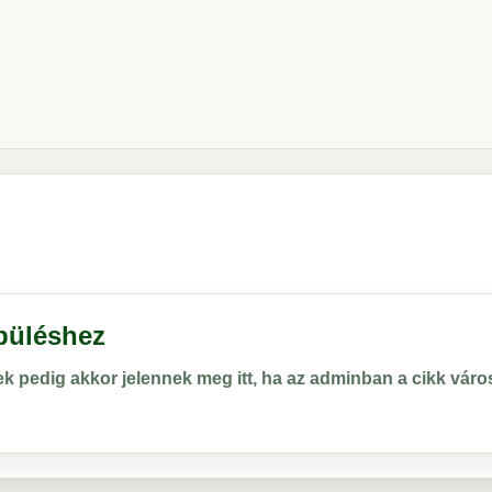
epüléshez
rek pedig akkor jelennek meg itt, ha az adminban a cikk vá