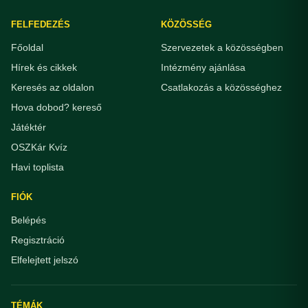
FELFEDEZÉS
KÖZÖSSÉG
Főoldal
Szervezetek a közösségben
Hírek és cikkek
Intézmény ajánlása
Keresés az oldalon
Csatlakozás a közösséghez
Hova dobod? kereső
Játéktér
OSZKár Kvíz
Havi toplista
FIÓK
Belépés
Regisztráció
Elfelejtett jelszó
TÉMÁK