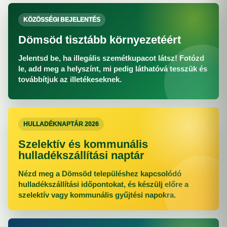
KÖZÖSSÉGI BEJELENTÉS
Dömsöd tisztább környezetéért
Jelentsd be, ha illegális szemétkupacot látsz! Fotózd
le, add meg a helyszínt, mi pedig láthatóvá tesszük és
továbbítjuk az illetékeseknek.
HULLADÉKNAPTÁR 2026
Szelektív és kommunális
hulladékszállítási naptár
Nézd meg a Dömsöd településhez kapcsolódó
hulladékszállítási időpontokat, és készülj előre a
szelektív vagy kommunális gyűjtési napokra.