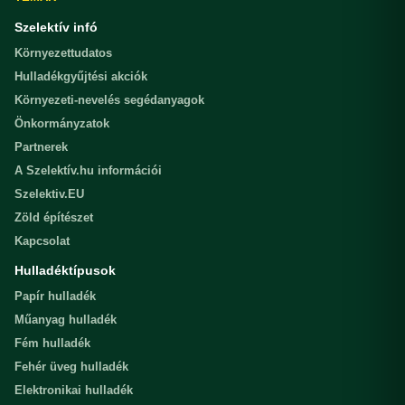
Szelektív infó
Környezettudatos
Hulladékgyűjtési akciók
Környezeti-nevelés segédanyagok
Önkormányzatok
Partnerek
A Szelektív.hu információi
Szelektiv.EU
Zöld építészet
Kapcsolat
Hulladéktípusok
Papír hulladék
Műanyag hulladék
Fém hulladék
Fehér üveg hulladék
Elektronikai hulladék