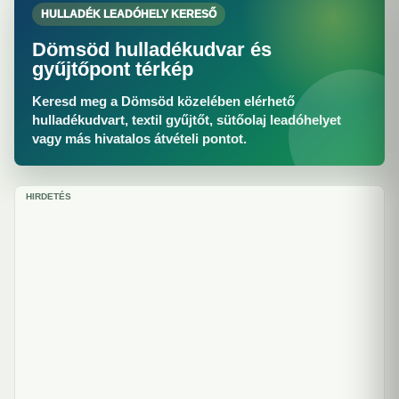
HULLADÉK LEADÓHELY KERESŐ
Dömsöd hulladékudvar és
gyűjtőpont térkép
Keresd meg a Dömsöd közelében elérhető
hulladékudvart, textil gyűjtőt, sütőolaj leadóhelyet
vagy más hivatalos átvételi pontot.
HIRDETÉS