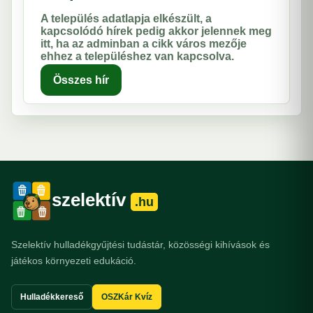
A település adatlapja elkészült, a
kapcsolódó hírek pedig akkor jelennek meg
itt, ha az adminban a cikk város mezője
ehhez a településhez van kapcsolva.
Összes hír
szelektív
.hu
Szelektív hulladékgyűjtési tudástár, közösségi kihívások és
játékos környezeti edukáció.
Hulladékkereső
OSZKár Kvíz