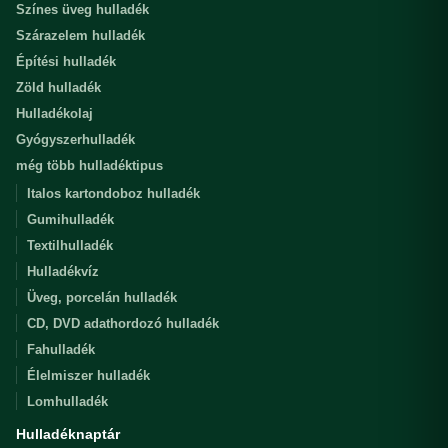
Színes üveg hulladék
Szárazelem hulladék
Építési hulladék
Zöld hulladék
Hulladékolaj
Gyógyszerhulladék
még több hulladéktipus
Italos kartondoboz hulladék
Gumihulladék
Textilhulladék
Hulladékvíz
Üveg, porcelán hulladék
CD, DVD adathordozó hulladék
Fahulladék
Élelmiszer hulladék
Lomhulladék
Hulladéknaptár