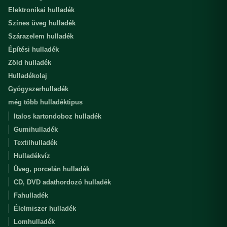
Elektronikai hulladék
Színes üveg hulladék
Szárazelem hulladék
Építési hulladék
Zöld hulladék
Hulladékolaj
Gyógyszerhulladék
még több hulladéktipus
Italos kartondoboz hulladék
Gumihulladék
Textilhulladék
Hulladékvíz
Üveg, porcelán hulladék
CD, DVD adathordozó hulladék
Fahulladék
Élelmiszer hulladék
Lomhulladék