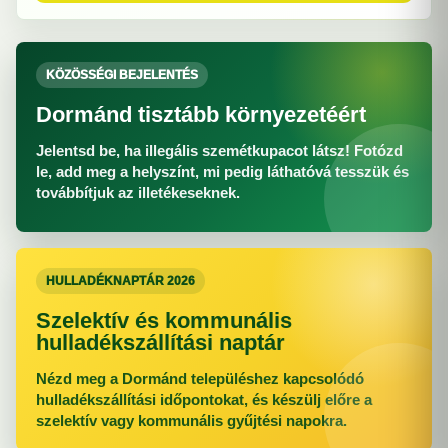
KÖZÖSSÉGI BEJELENTÉS
Dormánd tisztább környezetéért
Jelentsd be, ha illegális szemétkupacot látsz! Fotózd
le, add meg a helyszínt, mi pedig láthatóvá tesszük és
továbbítjuk az illetékeseknek.
HULLADÉKNAPTÁR 2026
Szelektív és kommunális
hulladékszállítási naptár
Nézd meg a Dormánd településhez kapcsolódó
hulladékszállítási időpontokat, és készülj előre a
szelektív vagy kommunális gyűjtési napokra.