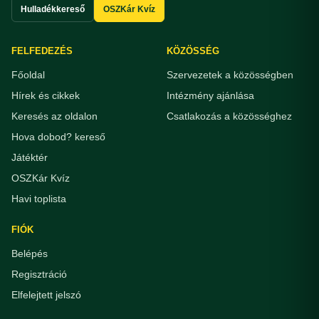
Hulladékkereső
OSZKár Kvíz
FELFEDEZÉS
KÖZÖSSÉG
Főoldal
Szervezetek a közösségben
Hírek és cikkek
Intézmény ajánlása
Keresés az oldalon
Csatlakozás a közösséghez
Hova dobod? kereső
Játéktér
OSZKár Kvíz
Havi toplista
FIÓK
Belépés
Regisztráció
Elfelejtett jelszó