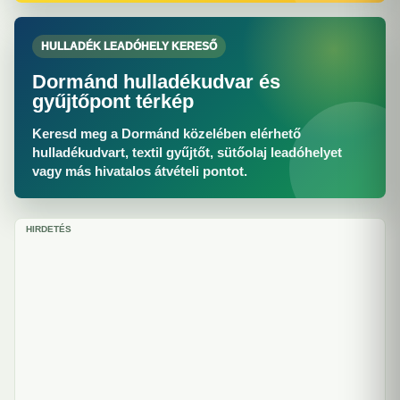
HULLADÉK LEADÓHELY KERESŐ
Dormánd hulladékudvar és
gyűjtőpont térkép
Keresd meg a Dormánd közelében elérhető
hulladékudvart, textil gyűjtőt, sütőolaj leadóhelyet
vagy más hivatalos átvételi pontot.
HIRDETÉS