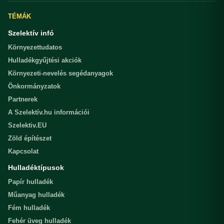
TÉMÁK
Szelektív infó
Környezettudatos
Hulladékgyűjtési akciók
Környezeti-nevelés segédanyagok
Önkormányzatok
Partnerek
A Szelektív.hu információi
Szelektiv.EU
Zöld építészet
Kapcsolat
Hulladéktípusok
Papír hulladék
Műanyag hulladék
Fém hulladék
Fehér üveg hulladék