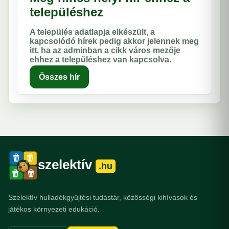
településhez
A település adatlapja elkészült, a
kapcsolódó hírek pedig akkor jelennek meg
itt, ha az adminban a cikk város mezője
ehhez a településhez van kapcsolva.
Összes hír
szelektív
.hu
Szelektív hulladékgyűjtési tudástár, közösségi kihívások és
játékos környezeti edukáció.