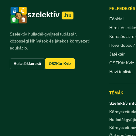
FELFEDEZÉS
szelektív
.hu
Főoldal
Hírek és cikk
Szelektív hulladékgyűjtési tudástár,
Keresés az ol
közösségi kihívások és játékos környezeti
Hova dobod? 
edukáció.
Játéktér
OSZKár Kvíz
Hulladékkereső
OSZKár Kvíz
Havi toplista
TÉMÁK
Szelektív inf
Környezettuda
Hulladékgyűjt
Környezeti-n
Önkormányza