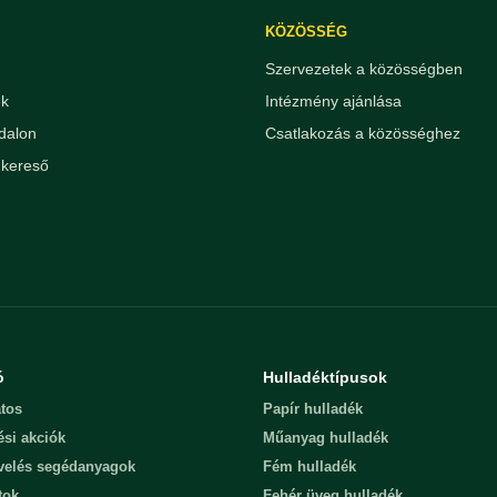
KÖZÖSSÉG
Szervezetek a közösségben
ek
Intézmény ajánlása
dalon
Csatlakozás a közösséghez
kereső
ó
Hulladéktípusok
tos
Papír hulladék
ési akciók
Műanyag hulladék
evelés segédanyagok
Fém hulladék
tok
Fehér üveg hulladék