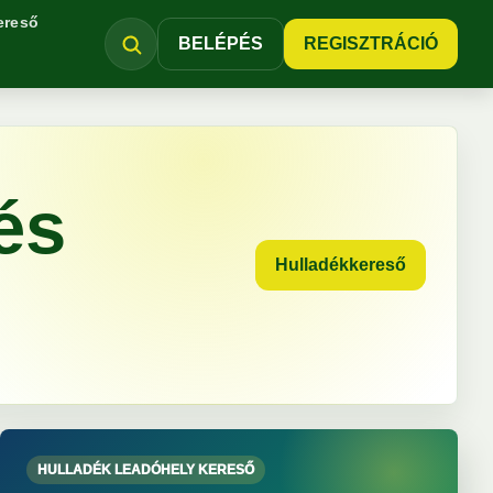
ereső
BELÉPÉS
REGISZTRÁCIÓ
és
Hulladékkereső
HULLADÉK LEADÓHELY KERESŐ