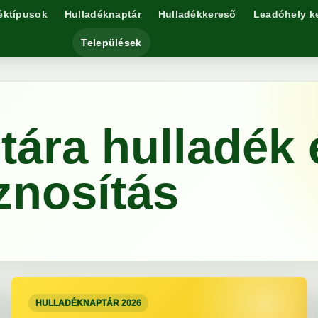
éktípusok
Hulladéknaptár
Hulladékkereső
Leadóhely k
Települések
tára hulladék 
znosítás
HULLADÉKNAPTÁR 2026