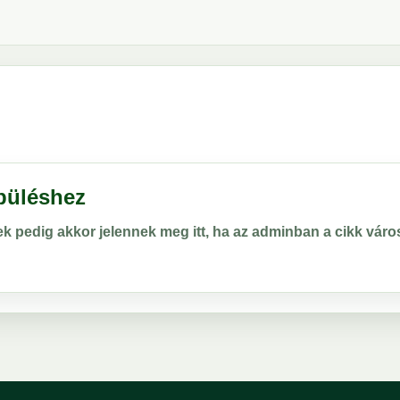
epüléshez
rek pedig akkor jelennek meg itt, ha az adminban a cikk vá