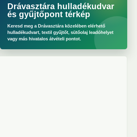
Drávasztára hulladékudvar
és gyűjtőpont térkép
Keresd meg a Drávasztára közelében elérhető
hulladékudvart, textil gyűjtőt, sütőolaj leadóhelyet
vagy más hivatalos átvételi pontot.