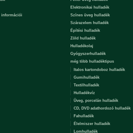
Elektronikai hulladék
 információi
Színes üveg hulladék
Szárazelem hulladék
Építési hulladék
Zöld hulladék
Hulladékolaj
Gyógyszerhulladék
még több hulladéktipus
Italos kartondoboz hulladék
Gumihulladék
Textilhulladék
Hulladékvíz
Üveg, porcelán hulladék
CD, DVD adathordozó hulladék
Fahulladék
Élelmiszer hulladék
Lomhulladék