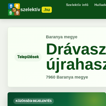
Szelektív infó
Hullad
szelektív
.hu
Baranya megye
Drávasz
Települések
újrahas
7960
Baranya megye
KÖZÖSSÉGI BEJELENTÉS