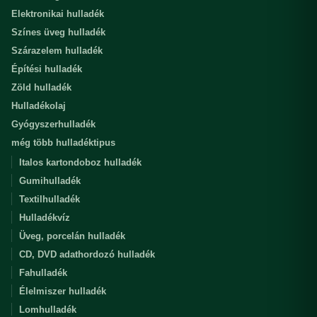
Elektronikai hulladék
Színes üveg hulladék
Szárazelem hulladék
Építési hulladék
Zöld hulladék
Hulladékolaj
Gyógyszerhulladék
még több hulladéktipus
Italos kartondoboz hulladék
Gumihulladék
Textilhulladék
Hulladékvíz
Üveg, porcelán hulladék
CD, DVD adathordozó hulladék
Fahulladék
Élelmiszer hulladék
Lomhulladék