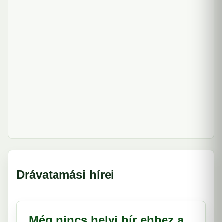
Drávatamási hírei
Még nincs helyi hír ehhez a