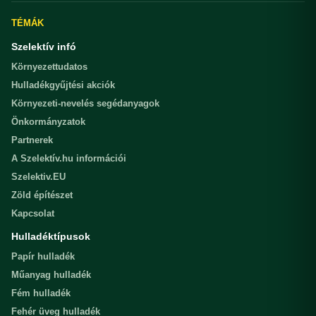
TÉMÁK
Szelektív infó
Környezettudatos
Hulladékgyűjtési akciók
Környezeti-nevelés segédanyagok
Önkormányzatok
Partnerek
A Szelektív.hu információi
Szelektiv.EU
Zöld építészet
Kapcsolat
Hulladéktípusok
Papír hulladék
Műanyag hulladék
Fém hulladék
Fehér üveg hulladék