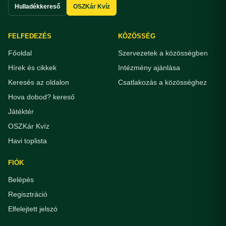
Hulladékkereső
OSZKár Kvíz
FELFEDEZÉS
KÖZÖSSÉG
Főoldal
Szervezetek a közösségben
Hírek és cikkek
Intézmény ajánlása
Keresés az oldalon
Csatlakozás a közösséghez
Hova dobod? kereső
Játéktér
OSZKár Kvíz
Havi toplista
FIÓK
Belépés
Regisztráció
Elfelejtett jelszó