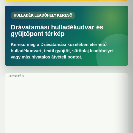
HULLADÉK LEADÓHELY KERESŐ
Drávatamási hulladékudvar és
gyűjtőpont térkép
Keresd meg a Drávatamási közelében elérhető
hulladékudvart, textil gyűjtőt, sütőolaj leadóhelyet
vagy más hivatalos átvételi pontot.
HIRDETÉS