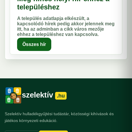
településhez
A település adatlapja elkészült, a
kapcsolódó hírek pedig akkor jelennek meg
itt, ha az adminban a cikk város mezője
ehhez a településhez van kapcsolva.
Összes hír
szelektív
.hu
Szelektív hulladékgyűjtési tudástár, közösségi kihívások és
játékos környezeti edukáció.