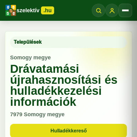
szelektív
.hu
Menü
Települések
Somogy megye
Drávatamási
újrahasznosítási és
hulladékkezelési
információk
7979
Somogy megye
Hulladékkereső