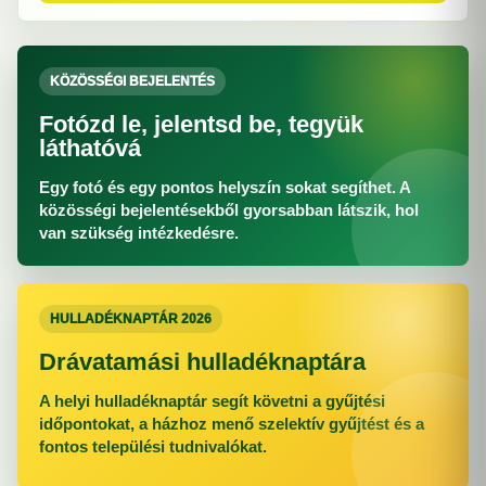
KÖZÖSSÉGI BEJELENTÉS
Fotózd le, jelentsd be, tegyük
láthatóvá
Egy fotó és egy pontos helyszín sokat segíthet. A
közösségi bejelentésekből gyorsabban látszik, hol
van szükség intézkedésre.
HULLADÉKNAPTÁR 2026
Drávatamási hulladéknaptára
A helyi hulladéknaptár segít követni a gyűjtési
időpontokat, a házhoz menő szelektív gyűjtést és a
fontos települési tudnivalókat.