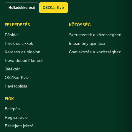
Hulladékkereső
OSZKár Kvíz
FELFEDEZÉS
KÖZÖSSÉG
Főoldal
Szervezetek a közösségben
Hírek és cikkek
Intézmény ajánlása
Keresés az oldalon
Csatlakozás a közösséghez
Hova dobod? kereső
Játéktér
OSZKár Kvíz
Havi toplista
FIÓK
Belépés
Regisztráció
Elfelejtett jelszó