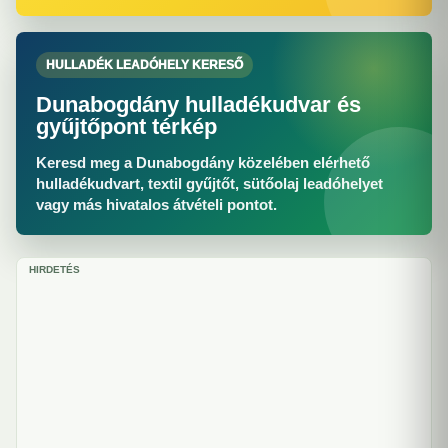
HULLADÉK LEADÓHELY KERESŐ
Dunabogdány hulladékudvar és
gyűjtőpont térkép
Keresd meg a Dunabogdány közelében elérhető
hulladékudvart, textil gyűjtőt, sütőolaj leadóhelyet
vagy más hivatalos átvételi pontot.
HIRDETÉS