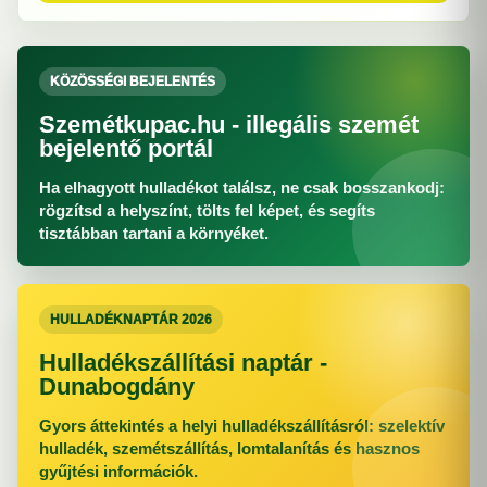
KÖZÖSSÉGI BEJELENTÉS
Szemétkupac.hu - illegális szemét
bejelentő portál
Ha elhagyott hulladékot találsz, ne csak bosszankodj:
rögzítsd a helyszínt, tölts fel képet, és segíts
tisztábban tartani a környéket.
HULLADÉKNAPTÁR 2026
Hulladékszállítási naptár -
Dunabogdány
Gyors áttekintés a helyi hulladékszállításról: szelektív
hulladék, szemétszállítás, lomtalanítás és hasznos
gyűjtési információk.