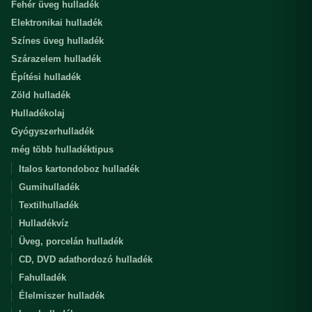
Fehér üveg hulladék
Elektronikai hulladék
Színes üveg hulladék
Szárazelem hulladék
Építési hulladék
Zöld hulladék
Hulladékolaj
Gyógyszerhulladék
még több hulladéktipus
Italos kartondoboz hulladék
Gumihulladék
Textilhulladék
Hulladékvíz
Üveg, porcelán hulladék
CD, DVD adathordozó hulladék
Fahulladék
Élelmiszer hulladék