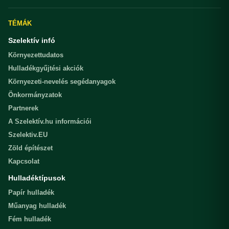
TÉMÁK
Szelektív infó
Környezettudatos
Hulladékgyűjtési akciók
Környezeti-nevelés segédanyagok
Önkormányzatok
Partnerek
A Szelektív.hu információi
Szelektiv.EU
Zöld építészet
Kapcsolat
Hulladéktípusok
Papír hulladék
Műanyag hulladék
Fém hulladék