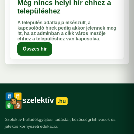
Még nincs helyi hír ehhez a
településhez
A település adatlapja elkészült, a
kapcsolódó hírek pedig akkor jelennek meg
itt, ha az adminban a cikk város mezője
ehhez a településhez van kapcsolva.
Összes hír
szelektív
.hu
Szelektív hulladékgyűjtési tudástár, közösségi kihívások és
játékos környezeti edukáció.