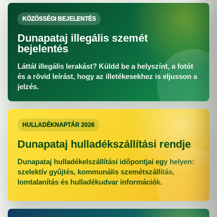
KÖZÖSSÉGI BEJELENTÉS
Dunapataj illegális szemét
bejelentés
Láttál illegális lerakást? Küldd be a helyszínt, a fotót
és a rövid leírást, hogy az illetékesekhez is eljusson a
jelzés.
HULLADÉKNAPTÁR 2026
Dunapataj hulladékszállítási rendje
Dunapataj hulladékelszállítási időpontjai egy helyen:
szelektív gyűjtés, kommunális szemétszállítás,
lomtalanítás és hulladékudvar információk.