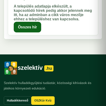
A település adatlapja elkészült, a
kapcsolódó hírek pedig akkor jelennek meg
itt, ha az adminban a cikk város mezője
ehhez a településhez van kapcsolva.
Összes hír
szelektív
.hu
Szelektív hulladékgyűjtési tudástár, közösségi kihívások és
játékos környezeti edukáció.
Hulladékkereső
OSZKár Kvíz