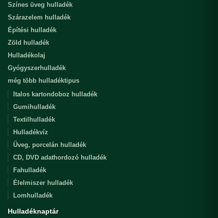
Színes üveg hulladék
Szárazelem hulladék
Építési hulladék
Zöld hulladék
Hulladékolaj
Gyógyszerhulladék
még több hulladéktipus
Italos kartondoboz hulladék
Gumihulladék
Textilhulladék
Hulladékvíz
Üveg, porcelán hulladék
CD, DVD adathordozó hulladék
Fahulladék
Élelmiszer hulladék
Lomhulladék
Hulladéknaptár