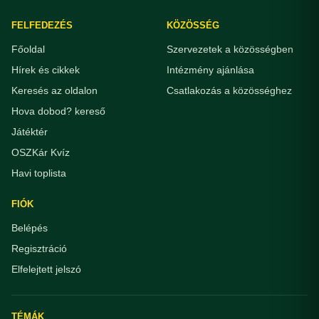
FELFEDEZÉS
KÖZÖSSÉG
Főoldal
Szervezetek a közösségben
Hírek és cikkek
Intézmény ajánlása
Keresés az oldalon
Csatlakozás a közösséghez
Hova dobod? kereső
Játéktér
OSZKár Kvíz
Havi toplista
FIÓK
Belépés
Regisztráció
Elfelejtett jelszó
TÉMÁK