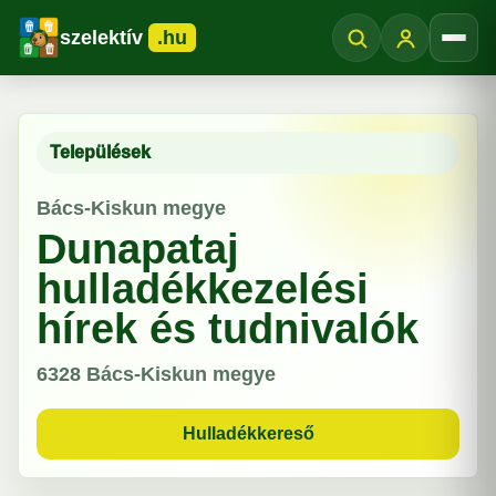
szelektív
.hu
Menü
Települések
Bács-Kiskun megye
Dunapataj
hulladékkezelési
hírek és tudnivalók
6328
Bács-Kiskun megye
Hulladékkereső