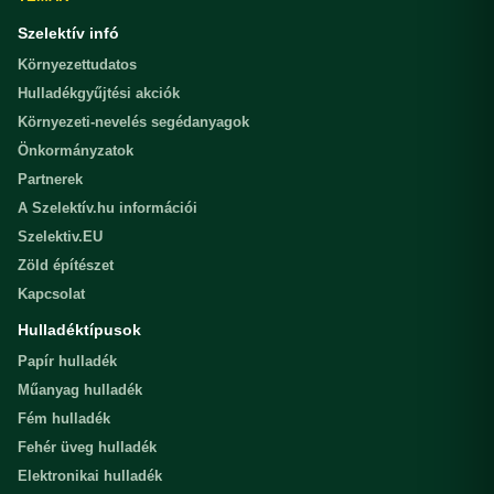
Szelektív infó
Környezettudatos
Hulladékgyűjtési akciók
Környezeti-nevelés segédanyagok
Önkormányzatok
Partnerek
A Szelektív.hu információi
Szelektiv.EU
Zöld építészet
Kapcsolat
Hulladéktípusok
Papír hulladék
Műanyag hulladék
Fém hulladék
Fehér üveg hulladék
Elektronikai hulladék