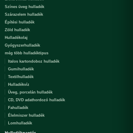
Színes üveg hulladék
Szárazelem hulladék
Építési hulladék
Zöld hulladék
Hulladékolaj
Gyógyszerhulladék
még több hulladéktipus
Italos kartondoboz hulladék
Gumihulladék
Textilhulladék
Hulladékvíz
Üveg, porcelán hulladék
CD, DVD adathordozó hulladék
Fahulladék
Élelmiszer hulladék
Lomhulladék
Hulladéknaptár