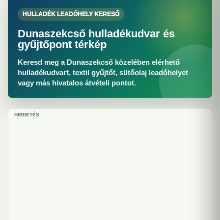
HULLADÉK LEADÓHELY KERESŐ
Dunaszekcső hulladékudvar és
gyűjtőpont térkép
Keresd meg a Dunaszekcső közelében elérhető
hulladékudvart, textil gyűjtőt, sütőolaj leadóhelyet
vagy más hivatalos átvételi pontot.
HIRDETÉS