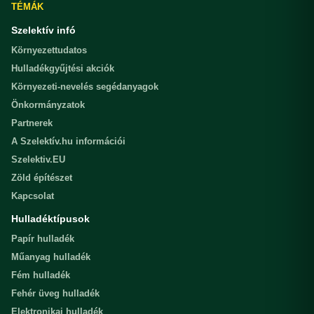
TÉMÁK
Szelektív infó
Környezettudatos
Hulladékgyűjtési akciók
Környezeti-nevelés segédanyagok
Önkormányzatok
Partnerek
A Szelektív.hu információi
Szelektiv.EU
Zöld építészet
Kapcsolat
Hulladéktípusok
Papír hulladék
Műanyag hulladék
Fém hulladék
Fehér üveg hulladék
Elektronikai hulladék