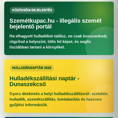
KÖZÖSSÉGI BEJELENTÉS
Szemétkupac.hu - illegális szemét
bejelentő portál
Ha elhagyott hulladékot találsz, ne csak bosszankodj:
rögzítsd a helyszínt, tölts fel képet, és segíts
tisztábban tartani a környéket.
HULLADÉKNAPTÁR 2026
Hulladékszállítási naptár -
Dunaszekcső
Gyors áttekintés a helyi hulladékszállításról: szelektív
hulladék, szemétszállítás, lomtalanítás és hasznos
gyűjtési információk.