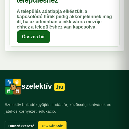
településhez
A település adatlapja elkészült, a
kapcsolódó hírek pedig akkor jelennek meg
itt, ha az adminban a cikk város mezője
ehhez a településhez van kapcsolva.
Összes hír
szelektív
.hu
Szelektív hulladékgyűjtési tudástár, közösségi kihívások és
játékos környezeti edukáció.
Hulladékkereső
OSZKár Kvíz