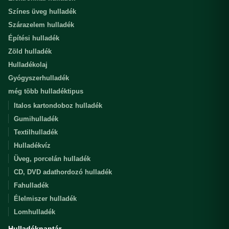
Színes üveg hulladék
Szárazelem hulladék
Építési hulladék
Zöld hulladék
Hulladékolaj
Gyógyszerhulladék
még több hulladéktipus
Italos kartondoboz hulladék
Gumihulladék
Textilhulladék
Hulladékvíz
Üveg, porcelán hulladék
CD, DVD adathordozó hulladék
Fahulladék
Élelmiszer hulladék
Lomhulladék
Hulladéknaptár