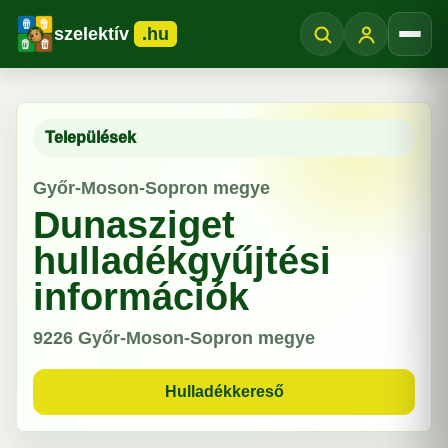
szelektív
.hu
Menü
Települések
Győr-Moson-Sopron megye
Dunasziget
hulladékgyűjtési
információk
9226
Győr-Moson-Sopron megye
Hulladékkereső