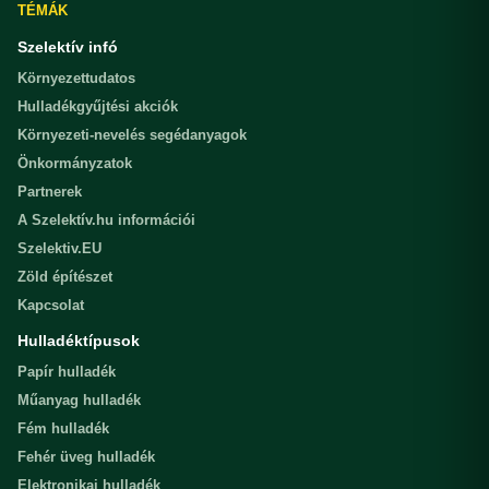
TÉMÁK
Szelektív infó
Környezettudatos
Hulladékgyűjtési akciók
Környezeti-nevelés segédanyagok
Önkormányzatok
Partnerek
A Szelektív.hu információi
Szelektiv.EU
Zöld építészet
Kapcsolat
Hulladéktípusok
Papír hulladék
Műanyag hulladék
Fém hulladék
Fehér üveg hulladék
Elektronikai hulladék