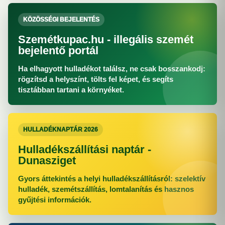
KÖZÖSSÉGI BEJELENTÉS
Szemétkupac.hu - illegális szemét
bejelentő portál
Ha elhagyott hulladékot találsz, ne csak bosszankodj:
rögzítsd a helyszínt, tölts fel képet, és segíts
tisztábban tartani a környéket.
HULLADÉKNAPTÁR 2026
Hulladékszállítási naptár -
Dunasziget
Gyors áttekintés a helyi hulladékszállításról: szelektív
hulladék, szemétszállítás, lomtalanítás és hasznos
gyűjtési információk.