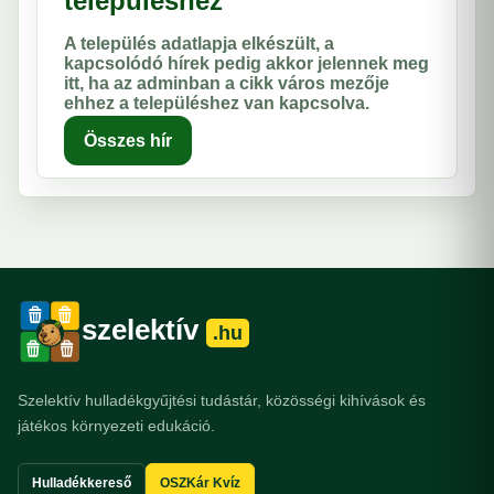
településhez
A település adatlapja elkészült, a
kapcsolódó hírek pedig akkor jelennek meg
itt, ha az adminban a cikk város mezője
ehhez a településhez van kapcsolva.
Összes hír
szelektív
.hu
Szelektív hulladékgyűjtési tudástár, közösségi kihívások és
játékos környezeti edukáció.
Hulladékkereső
OSZKár Kvíz