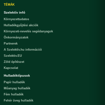
TÉMÁK
Szelektív infó
Környezettudatos
Hulladékgyűjtési akciók
Környezeti-nevelés segédanyagok
Önkormányzatok
Partnerek
A Szelektív.hu információi
Szelektiv.EU
Zöld építészet
Kapcsolat
Hulladéktípusok
Papír hulladék
Műanyag hulladék
Fém hulladék
Fehér üveg hulladék