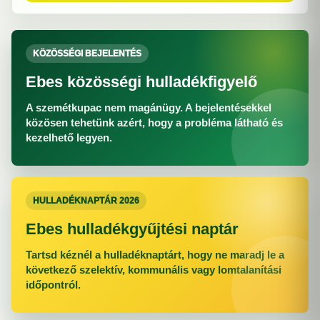
KÖZÖSSÉGI BEJELENTÉS
Ebes közösségi hulladékfigyelő
A szemétkupac nem magánügy. A bejelentésekkel
közösen tehetünk azért, hogy a probléma látható és
kezelhető legyen.
HULLADÉKNAPTÁR 2026
Ebes hulladékgyűjtési naptár
Tartsd kéznél a hulladéknaptárt, hogy ne maradj le a
következő szelektív, kommunális vagy lomtalanítási
időpontról.