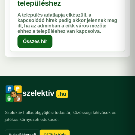
településhez
A település adatlapja elkészült, a
kapcsolódó hírek pedig akkor jelennek meg
itt, ha az adminban a cikk város mezője
ehhez a településhez van kapcsolva.
Összes hír
szelektív
.hu
Szelektív hulladékgyűjtési tudástár, közösségi kihívások és
játékos környezeti edukáció.
Hulladékkereső
OSZKár Kvíz