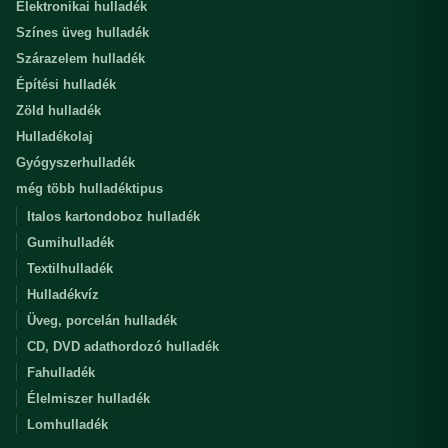
Elektronikai hulladék
Színes üveg hulladék
Szárazelem hulladék
Építési hulladék
Zöld hulladék
Hulladékolaj
Gyógyszerhulladék
még több hulladéktipus
Italos kartondoboz hulladék
Gumihulladék
Textilhulladék
Hulladékvíz
Üveg, porcelán hulladék
CD, DVD adathordozó hulladék
Fahulladék
Élelmiszer hulladék
Lomhulladék