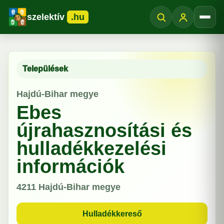
szelektív
.hu
Menü
Települések
Hajdú-Bihar megye
Ebes
újrahasznosítási és
hulladékkezelési
információk
4211
Hajdú-Bihar megye
Hulladékkereső