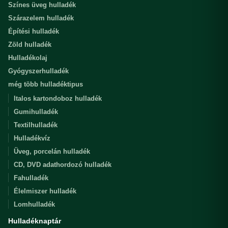
Színes üveg hulladék
Szárazelem hulladék
Építési hulladék
Zöld hulladék
Hulladékolaj
Gyógyszerhulladék
még több hulladéktipus
Italos kartondoboz hulladék
Gumihulladék
Textilhulladék
Hulladékvíz
Üveg, porcelán hulladék
CD, DVD adathordozó hulladék
Fahulladék
Élelmiszer hulladék
Lomhulladék
Hulladéknaptár