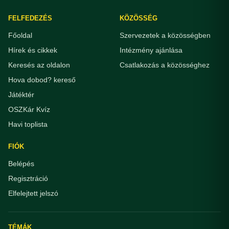
FELFEDEZÉS
KÖZÖSSÉG
Főoldal
Szervezetek a közösségben
Hírek és cikkek
Intézmény ajánlása
Keresés az oldalon
Csatlakozás a közösséghez
Hova dobod? kereső
Játéktér
OSZKár Kvíz
Havi toplista
FIÓK
Belépés
Regisztráció
Elfelejtett jelszó
TÉMÁK