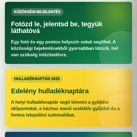
KÖZÖSSÉGI BEJELENTÉS
Fotózd le, jelentsd be, tegyük
láthatóvá
Egy fotó és egy pontos helyszín sokat segíthet. A
közösségi bejelentésekből gyorsabban látszik, hol
van szükség intézkedésre.
HULLADÉKNAPTÁR 2026
Edelény hulladéknaptára
A helyi hulladéknaptár segít követni a gyűjtési
időpontokat, a házhoz menő szelektív gyűjtést és a
fontos települési tudnivalókat.