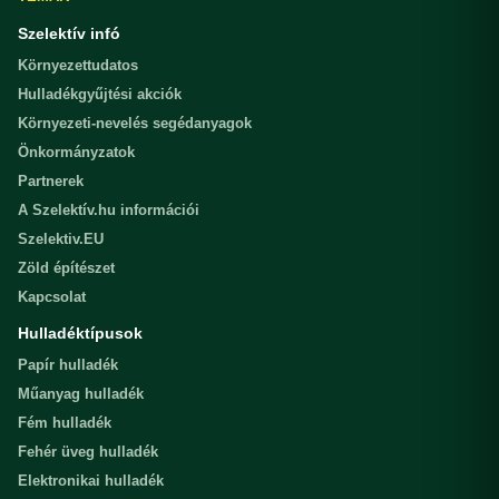
Szelektív infó
Környezettudatos
Hulladékgyűjtési akciók
Környezeti-nevelés segédanyagok
Önkormányzatok
Partnerek
A Szelektív.hu információi
Szelektiv.EU
Zöld építészet
Kapcsolat
Hulladéktípusok
Papír hulladék
Műanyag hulladék
Fém hulladék
Fehér üveg hulladék
Elektronikai hulladék