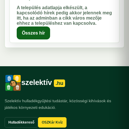
A település adatlapja elkészült, a
kapcsolódó hírek pedig akkor jelennek meg
itt, ha az adminban a cikk város mezője
ehhez a településhez van kapcsolva.
Összes hír
szelektív
.hu
Szelektív hulladékgyűjtési tudástár, közösségi kihívások és
játékos környezeti edukáció.
Hulladékkereső
OSZKár Kvíz