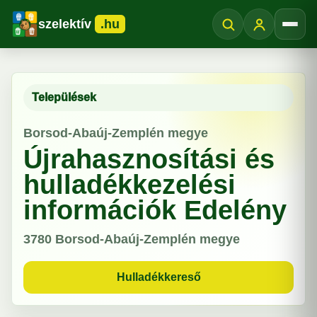
szelektív
.hu
Menü
Települések
Borsod-Abaúj-Zemplén megye
Újrahasznosítási és
hulladékkezelési
információk Edelény
3780
Borsod-Abaúj-Zemplén megye
Hulladékkereső