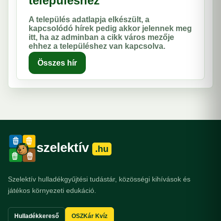
településhez
A település adatlapja elkészült, a
kapcsolódó hírek pedig akkor jelennek meg
itt, ha az adminban a cikk város mezője
ehhez a településhez van kapcsolva.
Összes hír
szelektív
.hu
Szelektív hulladékgyűjtési tudástár, közösségi kihívások és
játékos környezeti edukáció.
Hulladékkereső
OSZKár Kvíz