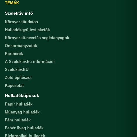
TÉMÁK
Szelektív infó
Környezettudatos
Hulladékgyűjtési akciók
Környezeti-nevelés segédanyagok
Önkormányzatok
Partnerek
A Szelektív.hu információi
Szelektiv.EU
Zöld építészet
Kapcsolat
Hulladéktípusok
Papír hulladék
Műanyag hulladék
Fém hulladék
Fehér üveg hulladék
Elektronikai hulladék