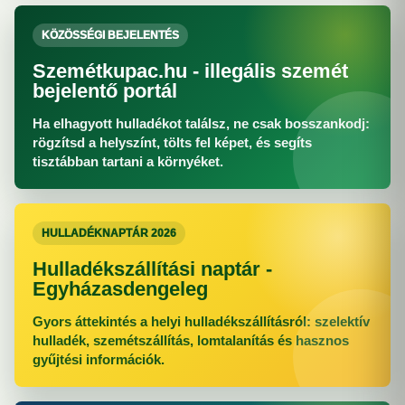
KÖZÖSSÉGI BEJELENTÉS
Szemétkupac.hu - illegális szemét
bejelentő portál
Ha elhagyott hulladékot találsz, ne csak bosszankodj:
rögzítsd a helyszínt, tölts fel képet, és segíts
tisztábban tartani a környéket.
HULLADÉKNAPTÁR 2026
Hulladékszállítási naptár -
Egyházasdengeleg
Gyors áttekintés a helyi hulladékszállításról: szelektív
hulladék, szemétszállítás, lomtalanítás és hasznos
gyűjtési információk.