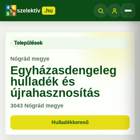
szelektív
.hu
Menü
Települések
Nógrád megye
Egyházasdengeleg
hulladék és
újrahasznosítás
3043
Nógrád megye
Hulladékkereső