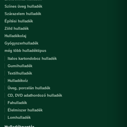
Színes üveg hulladék
Szárazelem hulladék
Építési hulladék
Zöld hulladék
Hulladékolaj
Gyógyszerhulladék
még több hulladéktipus
Italos kartondoboz hulladék
Gumihulladék
Textilhulladék
Hulladékvíz
Üveg, porcelán hulladék
CD, DVD adathordozó hulladék
Fahulladék
Élelmiszer hulladék
Lomhulladék
Hulladéknaptár