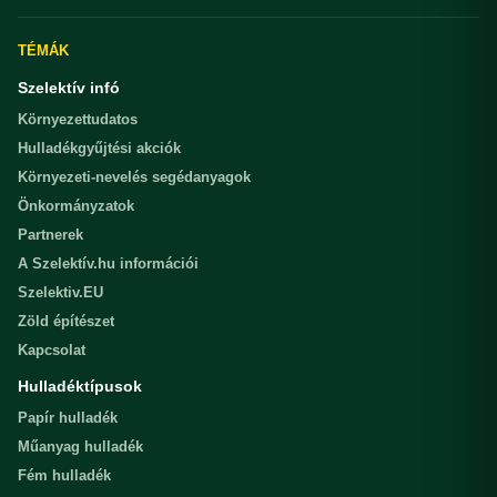
TÉMÁK
Szelektív infó
Környezettudatos
Hulladékgyűjtési akciók
Környezeti-nevelés segédanyagok
Önkormányzatok
Partnerek
A Szelektív.hu információi
Szelektiv.EU
Zöld építészet
Kapcsolat
Hulladéktípusok
Papír hulladék
Műanyag hulladék
Fém hulladék