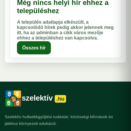
Még nincs helyi hír ehhez a
településhez
A település adatlapja elkészült, a
kapcsolódó hírek pedig akkor jelennek meg
itt, ha az adminban a cikk város mezője
ehhez a településhez van kapcsolva.
Összes hír
szelektív
.hu
Szelektív hulladékgyűjtési tudástár, közösségi kihívások és
játékos környezeti edukáció.