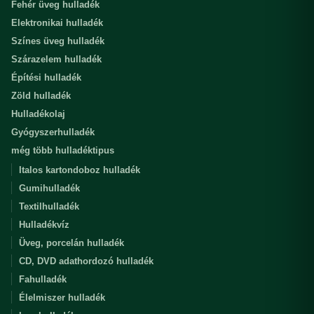
Fehér üveg hulladék
Elektronikai hulladék
Színes üveg hulladék
Szárazelem hulladék
Építési hulladék
Zöld hulladék
Hulladékolaj
Gyógyszerhulladék
még több hulladéktipus
Italos kartondoboz hulladék
Gumihulladék
Textilhulladék
Hulladékvíz
Üveg, porcelán hulladék
CD, DVD adathordozó hulladék
Fahulladék
Élelmiszer hulladék