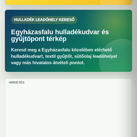
HULLADÉK LEADÓHELY KERESŐ
Egyházasfalu hulladékudvar és
gyűjtőpont térkép
Keresd meg a Egyházasfalu közelében elérhető
hulladékudvart, textil gyűjtőt, sütőolaj leadóhelyet
vagy más hivatalos átvételi pontot.
HIRDETÉS