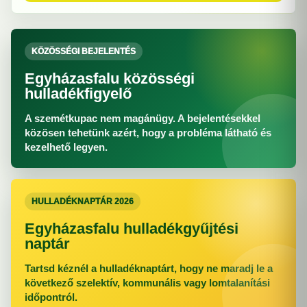
KÖZÖSSÉGI BEJELENTÉS
Egyházasfalu közösségi
hulladékfigyelő
A szemétkupac nem magánügy. A bejelentésekkel
közösen tehetünk azért, hogy a probléma látható és
kezelhető legyen.
HULLADÉKNAPTÁR 2026
Egyházasfalu hulladékgyűjtési
naptár
Tartsd kéznél a hulladéknaptárt, hogy ne maradj le a
következő szelektív, kommunális vagy lomtalanítási
időpontról.