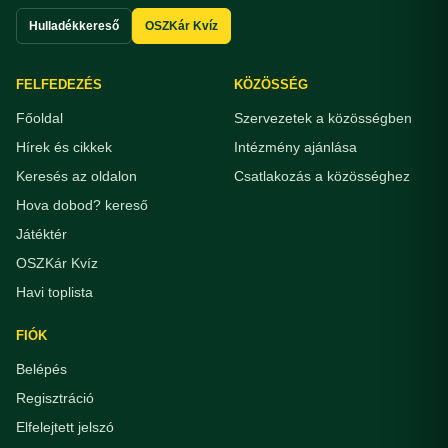
Hulladékkereső
OSZKár Kvíz
FELFEDEZÉS
KÖZÖSSÉG
Főoldal
Szervezetek a közösségben
Hírek és cikkek
Intézmény ajánlása
Keresés az oldalon
Csatlakozás a közösséghez
Hova dobod? kereső
Játéktér
OSZKár Kvíz
Havi toplista
FIÓK
Belépés
Regisztráció
Elfelejtett jelszó