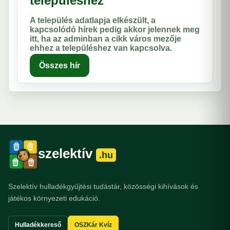
településhez
A település adatlapja elkészült, a
kapcsolódó hírek pedig akkor jelennek meg
itt, ha az adminban a cikk város mezője
ehhez a településhez van kapcsolva.
Összes hír
szelektív
.hu
Szelektív hulladékgyűjtési tudástár, közösségi kihívások és
játékos környezeti edukáció.
Hulladékkereső
OSZKár Kvíz