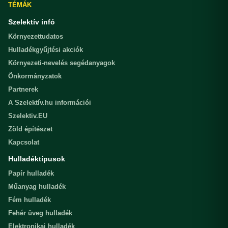
TÉMÁK
Szelektív infó
Környezettudatos
Hulladékgyűjtési akciók
Környezeti-nevelés segédanyagok
Önkormányzatok
Partnerek
A Szelektív.hu információi
Szelektiv.EU
Zöld építészet
Kapcsolat
Hulladéktípusok
Papír hulladék
Műanyag hulladék
Fém hulladék
Fehér üveg hulladék
Elektronikai hulladék