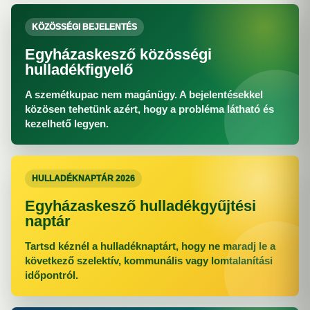
KÖZÖSSÉGI BEJELENTÉS
Egyházaskesző közösségi
hulladékfigyelő
A szemétkupac nem magánügy. A bejelentésekkel
közösen tehetünk azért, hogy a probléma látható és
kezelhető legyen.
HULLADÉKNAPTÁR 2026
Egyházaskesző hulladékgyűjtési
naptár
Tartsd kéznél a hulladéknaptárt, hogy ne maradj le a
következő szelektív, kommunális vagy lomtalanítási
időpontról.