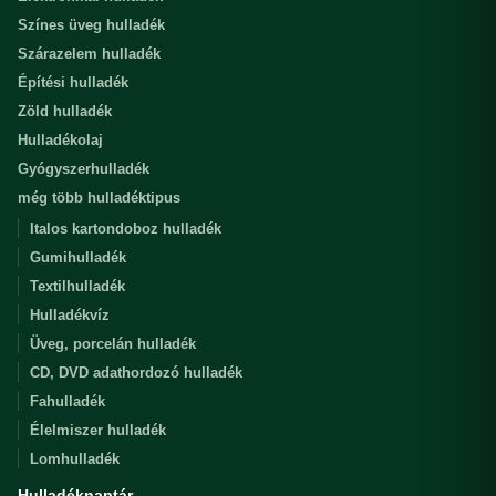
Színes üveg hulladék
Szárazelem hulladék
Építési hulladék
Zöld hulladék
Hulladékolaj
Gyógyszerhulladék
még több hulladéktipus
Italos kartondoboz hulladék
Gumihulladék
Textilhulladék
Hulladékvíz
Üveg, porcelán hulladék
CD, DVD adathordozó hulladék
Fahulladék
Élelmiszer hulladék
Lomhulladék
Hulladéknaptár