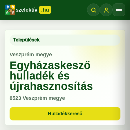
szelektív
.hu
Menü
Települések
Veszprém megye
Egyházaskesző
hulladék és
újrahasznosítás
8523
Veszprém megye
Hulladékkereső