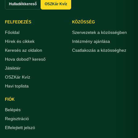
Hulladékkereső
OSZKár Kvíz
FELFEDEZÉS
KÖZÖSSÉG
Főoldal
Szervezetek a közösségben
Hírek és cikkek
Intézmény ajánlása
Keresés az oldalon
Csatlakozás a közösséghez
Hova dobod? kereső
Játéktér
OSZKár Kvíz
Havi toplista
FIÓK
Belépés
Regisztráció
Elfelejtett jelszó