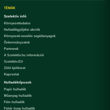
TÉMÁK
Szelektív infó
Környezettudatos
Hulladékgyűjtési akciók
Környezeti-nevelés segédanyagok
Önkormányzatok
Partnerek
A Szelektív.hu információi
Szelektiv.EU
Zöld építészet
Kapcsolat
Hulladéktípusok
Papír hulladék
Műanyag hulladék
Fém hulladék
Fehér üveg hulladék