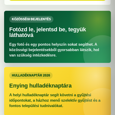
KÖZÖSSÉGI BEJELENTÉS
Fotózd le, jelentsd be, tegyük
láthatóvá
Egy fotó és egy pontos helyszín sokat segíthet. A
közösségi bejelentésekből gyorsabban látszik, hol
van szükség intézkedésre.
HULLADÉKNAPTÁR 2026
Enying hulladéknaptára
A helyi hulladéknaptár segít követni a gyűjtési
időpontokat, a házhoz menő szelektív gyűjtést és a
fontos települési tudnivalókat.