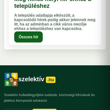
településhez
A település adatlapja elkészült, a
kapcsolódó hírek pedig akkor jelennek meg
itt, ha az adminban a cikk város mezője
ehhez a településhez van kapcsolva.
Összes hír
szelektív
.hu
Szelektív hulladékgyűjtési tudástár, közösségi kihívások és
játékos környezeti edukáció.