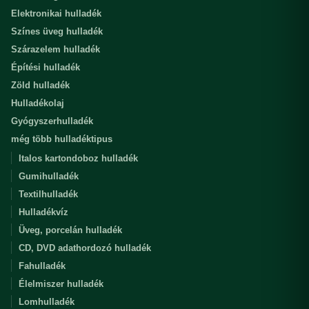
Elektronikai hulladék
Színes üveg hulladék
Szárazelem hulladék
Építési hulladék
Zöld hulladék
Hulladékolaj
Gyógyszerhulladék
még több hulladéktipus
Italos kartondoboz hulladék
Gumihulladék
Textilhulladék
Hulladékvíz
Üveg, porcelán hulladék
CD, DVD adathordozó hulladék
Fahulladék
Élelmiszer hulladék
Lomhulladék