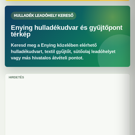
HULLADÉK LEADÓHELY KERESŐ
Enying hulladékudvar és gyűjtőpont
térkép
Keresd meg a Enying közelében elérhető
hulladékudvart, textil gyűjtőt, sütőolaj leadóhelyet
vagy más hivatalos átvételi pontot.
HIRDETÉS