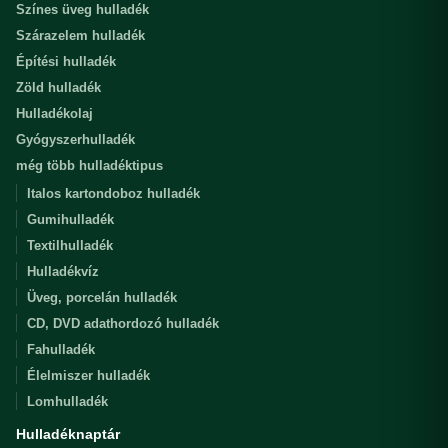
Színes üveg hulladék
Szárazelem hulladék
Építési hulladék
Zöld hulladék
Hulladékolaj
Gyógyszerhulladék
még több hulladéktipus
Italos kartondoboz hulladék
Gumihulladék
Textilhulladék
Hulladékvíz
Üveg, porcelán hulladék
CD, DVD adathordozó hulladék
Fahulladék
Élelmiszer hulladék
Lomhulladék
Hulladéknaptár