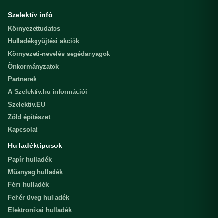
Szelektív infó
Környezettudatos
Hulladékgyűjtési akciók
Környezeti-nevelés segédanyagok
Önkormányzatok
Partnerek
A Szelektív.hu információi
Szelektiv.EU
Zöld építészet
Kapcsolat
Hulladéktípusok
Papír hulladék
Műanyag hulladék
Fém hulladék
Fehér üveg hulladék
Elektronikai hulladék