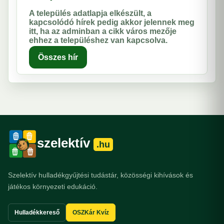
A település adatlapja elkészült, a
kapcsolódó hírek pedig akkor jelennek meg
itt, ha az adminban a cikk város mezője
ehhez a településhez van kapcsolva.
Összes hír
szelektív
.hu
Szelektív hulladékgyűjtési tudástár, közösségi kihívások és
játékos környezeti edukáció.
Hulladékkereső
OSZKár Kvíz