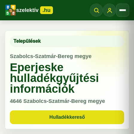
szelektív
.hu
Menü
Települések
Szabolcs-Szatmár-Bereg megye
Eperjeske
hulladékgyűjtési
információk
4646
Szabolcs-Szatmár-Bereg megye
Hulladékkereső