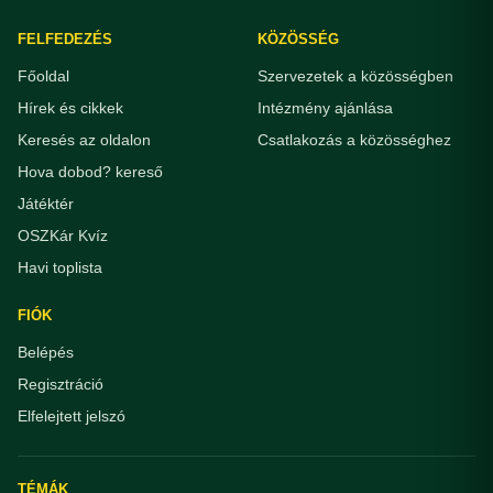
FELFEDEZÉS
KÖZÖSSÉG
Főoldal
Szervezetek a közösségben
Hírek és cikkek
Intézmény ajánlása
Keresés az oldalon
Csatlakozás a közösséghez
Hova dobod? kereső
Játéktér
OSZKár Kvíz
Havi toplista
FIÓK
Belépés
Regisztráció
Elfelejtett jelszó
TÉMÁK