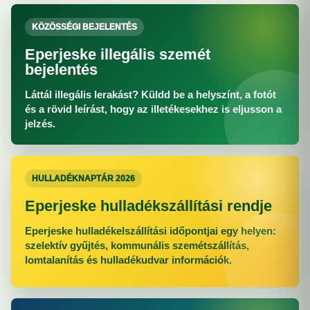
KÖZÖSSÉGI BEJELENTÉS
Eperjeske illegális szemét
bejelentés
Láttál illegális lerakást? Küldd be a helyszínt, a fotót
és a rövid leírást, hogy az illetékesekhez is eljusson a
jelzés.
HULLADÉKNAPTÁR 2026
Eperjeske hulladékszállítási rendje
Eperjeske hulladékelszállítási időpontjai egy helyen:
szelektív gyűjtés, kommunális szemétszállítás,
lomtalanítás és hulladékudvar információk.