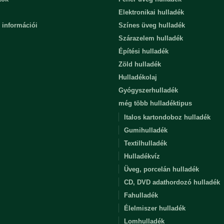
Elektronikai hulladék
 információi
Színes üveg hulladék
Szárazelem hulladék
Építési hulladék
Zöld hulladék
Hulladékolaj
Gyógyszerhulladék
még több hulladéktipus
Italos kartondoboz hulladék
Gumihulladék
Textilhulladék
Hulladékvíz
Üveg, porcelán hulladék
CD, DVD adathordozó hulladék
Fahulladék
Élelmiszer hulladék
Lomhulladék