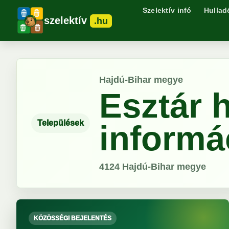
Szelektív infó
Hullad
szelektív
.hu
Hajdú-Bihar megye
Esztár 
Települések
informá
4124
Hajdú-Bihar megye
KÖZÖSSÉGI BEJELENTÉS