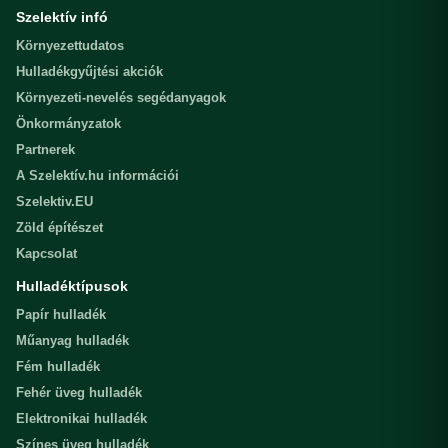
Szelektív infó
Környezettudatos
Hulladékgyűjtési akciók
Környezeti-nevelés segédanyagok
Önkormányzatok
Partnerek
A Szelektív.hu információi
Szelektiv.EU
Zöld építészet
Kapcsolat
Hulladéktípusok
Papír hulladék
Műanyag hulladék
Fém hulladék
Fehér üveg hulladék
Elektronikai hulladék
Színes üveg hulladék