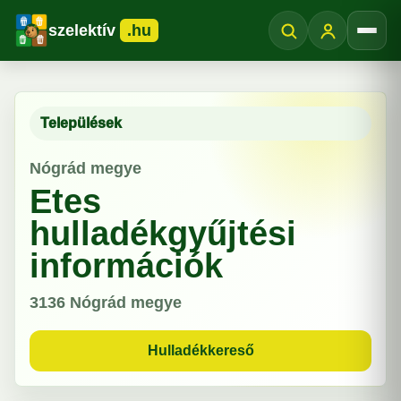
szelektív
.hu
Menü
Települések
Nógrád megye
Etes
hulladékgyűjtési
információk
3136
Nógrád megye
Hulladékkereső