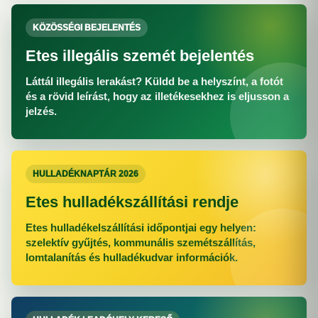
KÖZÖSSÉGI BEJELENTÉS
Etes illegális szemét bejelentés
Láttál illegális lerakást? Küldd be a helyszínt, a fotót
és a rövid leírást, hogy az illetékesekhez is eljusson a
jelzés.
HULLADÉKNAPTÁR 2026
Etes hulladékszállítási rendje
Etes hulladékelszállítási időpontjai egy helyen:
szelektív gyűjtés, kommunális szemétszállítás,
lomtalanítás és hulladékudvar információk.