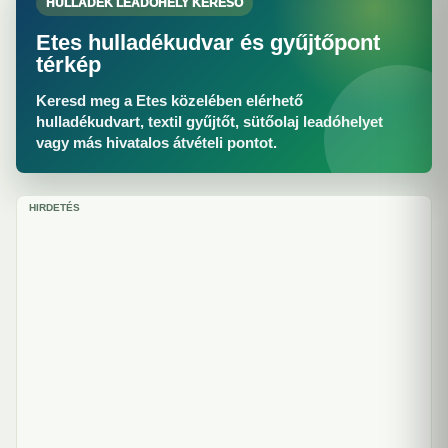
HULLADÉK LEADÓHELY KERESŐ
Etes hulladékudvar és gyűjtőpont
térkép
Keresd meg a Etes közelében elérhető
hulladékudvart, textil gyűjtőt, sütőolaj leadóhelyet
vagy más hivatalos átvételi pontot.
HIRDETÉS