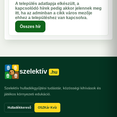
A település adatlapja elkészült, a
kapcsolódó hírek pedig akkor jelennek meg
itt, ha az adminban a cikk város mezője
ehhez a településhez van kapcsolva.
Összes hír
szelektív
.hu
Szelektív hulladékgyűjtési tudástár, közösségi kihívások és
játékos környezeti edukáció.
Hulladékkereső
OSZKár Kvíz