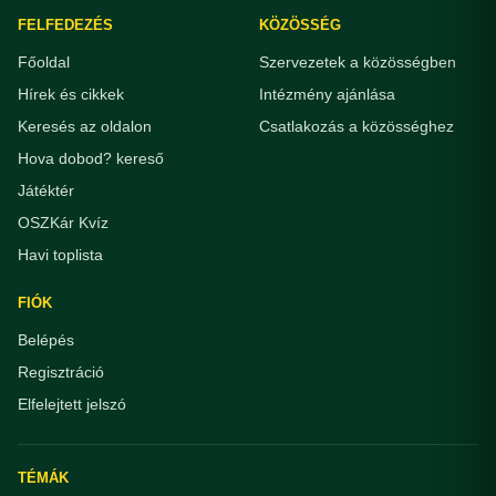
FELFEDEZÉS
KÖZÖSSÉG
Főoldal
Szervezetek a közösségben
Hírek és cikkek
Intézmény ajánlása
Keresés az oldalon
Csatlakozás a közösséghez
Hova dobod? kereső
Játéktér
OSZKár Kvíz
Havi toplista
FIÓK
Belépés
Regisztráció
Elfelejtett jelszó
TÉMÁK