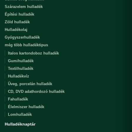
Szárazelem hulladék
Építési hulladék
Zöld hulladék
Hulladékolaj
Gyógyszerhulladék
még több hulladéktipus
Italos kartondoboz hulladék
Gumihulladék
Textilhulladék
Hulladékvíz
Üveg, porcelán hulladék
CD, DVD adathordozó hulladék
Fahulladék
Élelmiszer hulladék
Lomhulladék
Hulladéknaptár