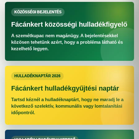
KÖZÖSSÉGI BEJELENTÉS
Fácánkert közösségi hulladékfigyelő
A szemétkupac nem magánügy. A bejelentésekkel
közösen tehetünk azért, hogy a probléma látható és
kezelhető legyen.
HULLADÉKNAPTÁR 2026
Fácánkert hulladékgyűjtési naptár
Tartsd kéznél a hulladéknaptárt, hogy ne maradj le a
következő szelektív, kommunális vagy lomtalanítási
időpontról.