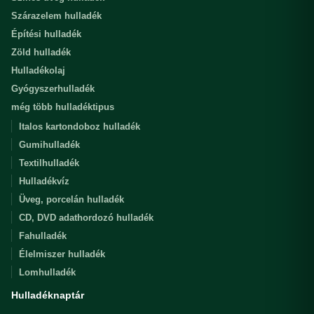
Szárazelem hulladék
Építési hulladék
Zöld hulladék
Hulladékolaj
Gyógyszerhulladék
még több hulladéktipus
Italos kartondoboz hulladék
Gumihulladék
Textilhulladék
Hulladékvíz
Üveg, porcelán hulladék
CD, DVD adathordozó hulladék
Fahulladék
Élelmiszer hulladék
Lomhulladék
Hulladéknaptár