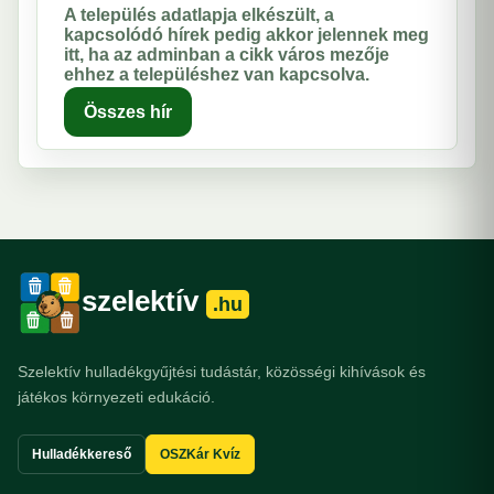
A település adatlapja elkészült, a
kapcsolódó hírek pedig akkor jelennek meg
itt, ha az adminban a cikk város mezője
ehhez a településhez van kapcsolva.
Összes hír
szelektív
.hu
Szelektív hulladékgyűjtési tudástár, közösségi kihívások és
játékos környezeti edukáció.
Hulladékkereső
OSZKár Kvíz