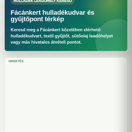
HULLADÉK LEADÓHELY KERESŐ
Fácánkert hulladékudvar és
gyűjtőpont térkép
Keresd meg a Fácánkert közelében elérhető
hulladékudvart, textil gyűjtőt, sütőolaj leadóhelyet
vagy más hivatalos átvételi pontot.
HIRDETÉS