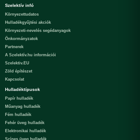
Szelektív infó
Környezettudatos
Hulladékgyűjtési akciók
Környezeti-nevelés segédanyagok
Önkormányzatok
Partnerek
A Szelektív.hu információi
Szelektiv.EU
Zöld építészet
Kapcsolat
Hulladéktípusok
Papír hulladék
Műanyag hulladék
Fém hulladék
Fehér üveg hulladék
Elektronikai hulladék
Színes üveg hulladék