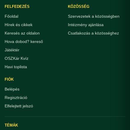
FELFEDEZÉS
KÖZÖSSÉG
Főoldal
Szervezetek a közösségben
Hírek és cikkek
Intézmény ajánlása
Keresés az oldalon
Csatlakozás a közösséghez
Hova dobod? kereső
Játéktér
OSZKár Kvíz
Havi toplista
FIÓK
Belépés
Regisztráció
Elfelejtett jelszó
TÉMÁK