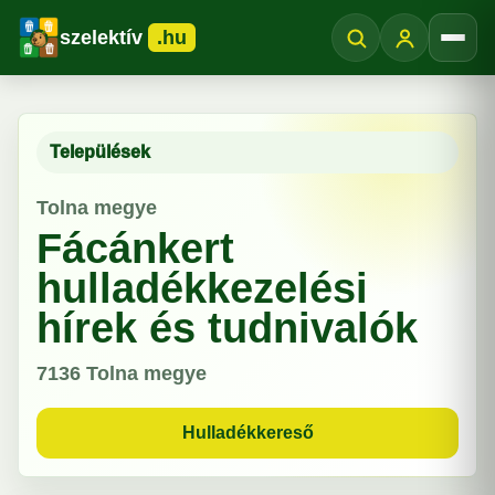
szelektív
.hu
Menü
Települések
Tolna megye
Fácánkert
hulladékkezelési
hírek és tudnivalók
7136
Tolna megye
Hulladékkereső