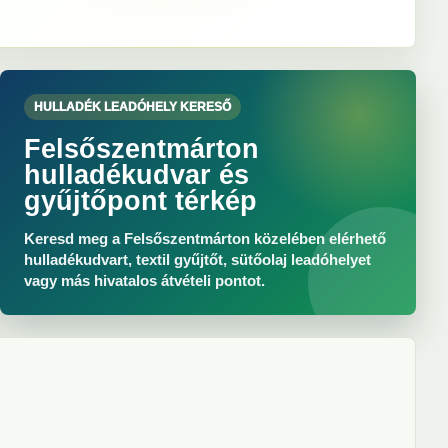
HULLADÉK LEADÓHELY KERESŐ
Felsőszentmárton
hulladékudvar és
gyűjtőpont térkép
Keresd meg a Felsőszentmárton közelében elérhető
hulladékudvart, textil gyűjtőt, sütőolaj leadóhelyet
vagy más hivatalos átvételi pontot.