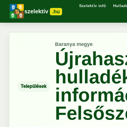
Szelektív infó
Hullad
szelektív
.hu
Baranya megye
Újrahas
hulladé
Települések
informá
Felsősz