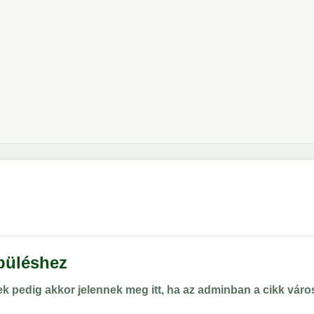
epüléshez
rek pedig akkor jelennek meg itt, ha az adminban a cikk vá