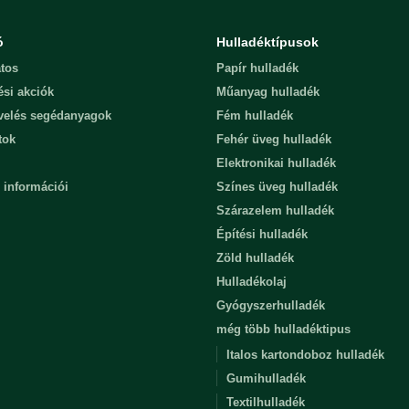
ó
Hulladéktípusok
tos
Papír hulladék
ési akciók
Műanyag hulladék
evelés segédanyagok
Fém hulladék
tok
Fehér üveg hulladék
Elektronikai hulladék
 információi
Színes üveg hulladék
Szárazelem hulladék
Építési hulladék
Zöld hulladék
Hulladékolaj
Gyógyszerhulladék
még több hulladéktipus
Italos kartondoboz hulladék
Gumihulladék
Textilhulladék