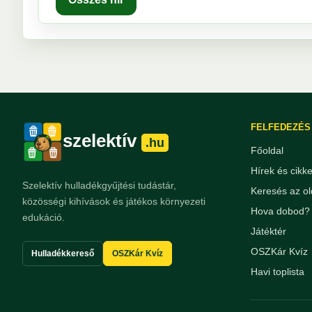
FELFEDEZÉS
szelektív
.hu
Főoldal
Hírek és cikk
Szelektív hulladékgyűjtési tudástár,
Keresés az ol
közösségi kihívások és játékos környezeti
Hova dobod? 
edukáció.
Játéktér
OSZKár Kvíz
Hulladékkereső
OSZKár Kvíz
Havi toplista