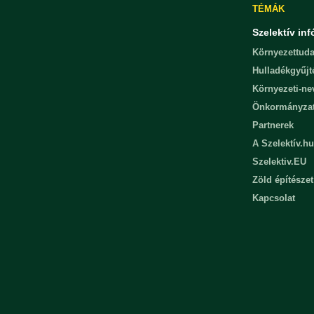
TÉMÁK
Szelektív inf
Környezettuda
Hulladékgyűjt
Környezeti-n
Önkormányza
Partnerek
A Szelektív.hu
Szelektiv.EU
Zöld építészet
Kapcsolat