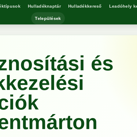
éktípusok
Hulladéknaptár
Hulladékkereső
Leadóhely k
Települések
znosítási és
kkezelési
ciók
entmárton