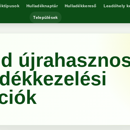
éktípusok
Hulladéknaptár
Hulladékkereső
Leadóhely k
Települések
ld újrahasznos
adékkezelési
ciók