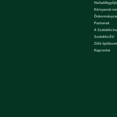
Hulladékgyűjt
Környezeti-n
Önkormányza
Partnerek
A Szelektív.hu
Szelektiv.EU
Zöld építészet
Kapcsolat