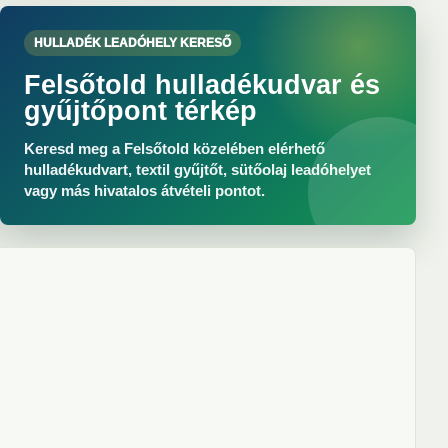
HULLADÉK LEADÓHELY KERESŐ
Felsőtold hulladékudvar és
gyűjtőpont térkép
Keresd meg a Felsőtold közelében elérhető
hulladékudvart, textil gyűjtőt, sütőolaj leadóhelyet
vagy más hivatalos átvételi pontot.