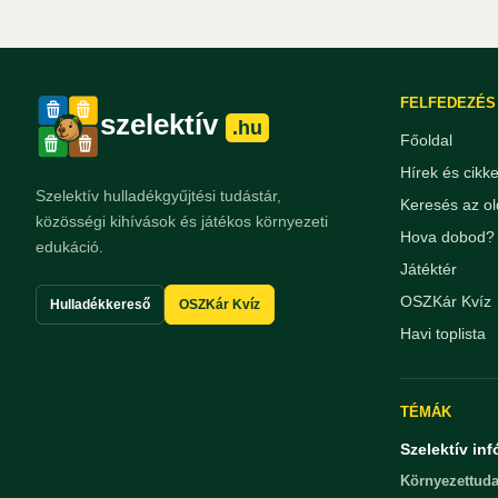
FELFEDEZÉS
szelektív
.hu
Főoldal
Hírek és cikk
Szelektív hulladékgyűjtési tudástár,
Keresés az ol
közösségi kihívások és játékos környezeti
Hova dobod? 
edukáció.
Játéktér
OSZKár Kvíz
Hulladékkereső
OSZKár Kvíz
Havi toplista
TÉMÁK
Szelektív inf
Környezettuda