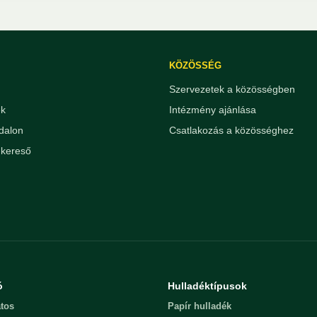
KÖZÖSSÉG
Szervezetek a közösségben
ek
Intézmény ajánlása
dalon
Csatlakozás a közösséghez
kereső
ó
Hulladéktípusok
tos
Papír hulladék