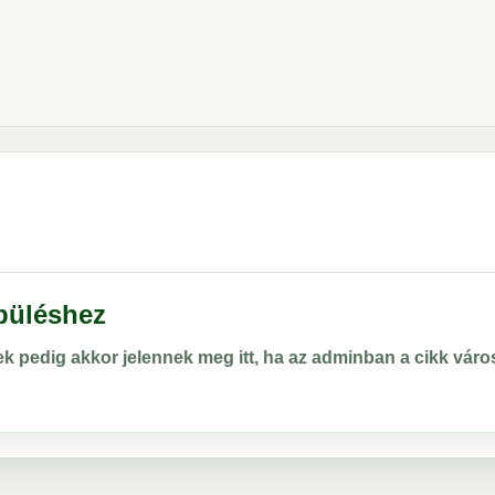
epüléshez
rek pedig akkor jelennek meg itt, ha az adminban a cikk vá