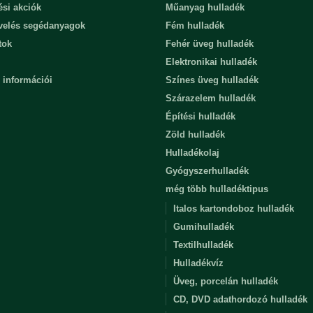
ési akciók
Műanyag hulladék
evelés segédanyagok
Fém hulladék
tok
Fehér üveg hulladék
Elektronikai hulladék
 információi
Színes üveg hulladék
Szárazelem hulladék
Építési hulladék
Zöld hulladék
Hulladékolaj
Gyógyszerhulladék
még több hulladéktipus
Italos kartondoboz hulladék
Gumihulladék
Textilhulladék
Hulladékvíz
Üveg, porcelán hulladék
CD, DVD adathordozó hulladék