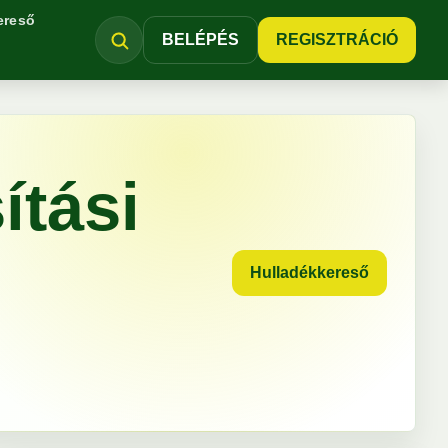
ereső
BELÉPÉS
REGISZTRÁCIÓ
ítási
Hulladékkereső