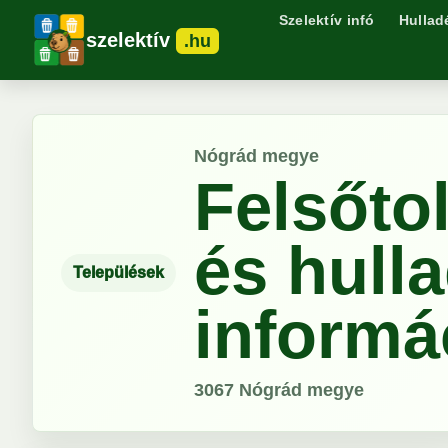
Szelektív infó
Hullad
szelektív
.hu
Nógrád megye
Felsőto
és hull
Települések
informá
3067
Nógrád megye