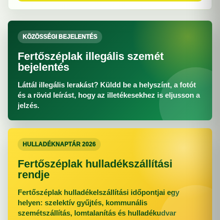
KÖZÖSSÉGI BEJELENTÉS
Fertőszéplak illegális szemét
bejelentés
Láttál illegális lerakást? Küldd be a helyszínt, a fotót
és a rövid leírást, hogy az illetékesekhez is eljusson a
jelzés.
HULLADÉKNAPTÁR 2026
Fertőszéplak hulladékszállítási
rendje
Fertőszéplak hulladékelszállítási időpontjai egy
helyen: szelektív gyűjtés, kommunális
szemétszállítás, lomtalanítás és hulladékudvar