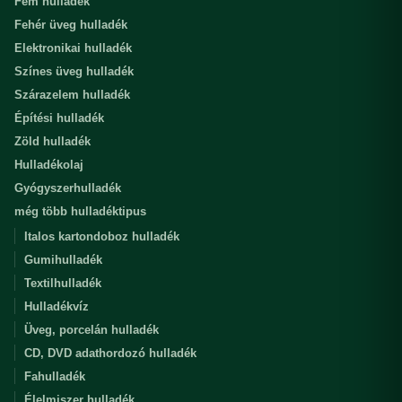
Fém hulladék
Fehér üveg hulladék
Elektronikai hulladék
Színes üveg hulladék
Szárazelem hulladék
Építési hulladék
Zöld hulladék
Hulladékolaj
Gyógyszerhulladék
még több hulladéktipus
Italos kartondoboz hulladék
Gumihulladék
Textilhulladék
Hulladékvíz
Üveg, porcelán hulladék
CD, DVD adathordozó hulladék
Fahulladék
Élelmiszer hulladék