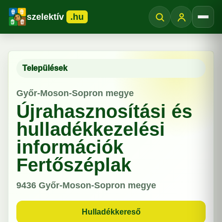
szelektív
.hu
Menü
Települések
Győr-Moson-Sopron megye
Újrahasznosítási és
hulladékkezelési
információk
Fertőszéplak
9436
Győr-Moson-Sopron megye
Hulladékkereső