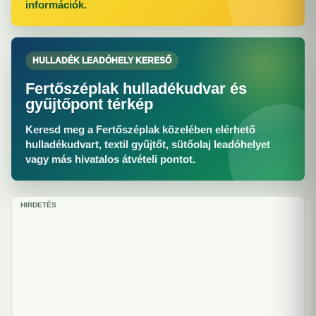
információk.
HULLADÉK LEADÓHELY KERESŐ
Fertőszéplak hulladékudvar és
gyűjtőpont térkép
Keresd meg a Fertőszéplak közelében elérhető
hulladékudvart, textil gyűjtőt, sütőolaj leadóhelyet
vagy más hivatalos átvételi pontot.
HIRDETÉS