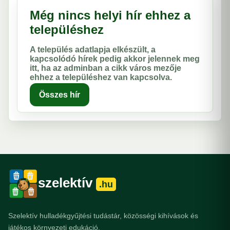
Még nincs helyi hír ehhez a
településhez
A település adatlapja elkészült, a
kapcsolódó hírek pedig akkor jelennek meg
itt, ha az adminban a cikk város mezője
ehhez a településhez van kapcsolva.
Összes hír
szelektív
.hu
Szelektív hulladékgyűjtési tudástár, közösségi kihívások és
játékos környezeti edukáció.