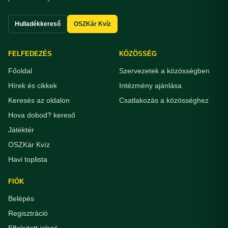
Hulladékkereső
OSZKár Kvíz
FELFEDEZÉS
KÖZÖSSÉG
Főoldal
Szervezetek a közösségben
Hírek és cikkek
Intézmény ajánlása
Keresés az oldalon
Csatlakozás a közösséghez
Hova dobod? kereső
Játéktér
OSZKár Kvíz
Havi toplista
FIÓK
Belépés
Regisztráció
Elfelejtett jelszó