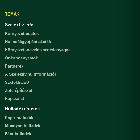
TÉMÁK
Szelektív infó
Környezettudatos
Hulladékgyűjtési akciók
Környezeti-nevelés segédanyagok
Önkormányzatok
Partnerek
A Szelektív.hu információi
Szelektiv.EU
Zöld építészet
Kapcsolat
Hulladéktípusok
Papír hulladék
Műanyag hulladék
Fém hulladék