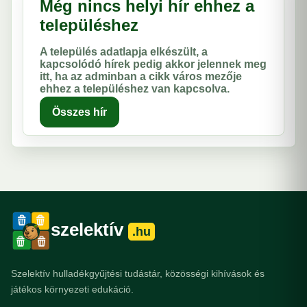
Még nincs helyi hír ehhez a
településhez
A település adatlapja elkészült, a
kapcsolódó hírek pedig akkor jelennek meg
itt, ha az adminban a cikk város mezője
ehhez a településhez van kapcsolva.
Összes hír
szelektív
.hu
Szelektív hulladékgyűjtési tudástár, közösségi kihívások és
játékos környezeti edukáció.