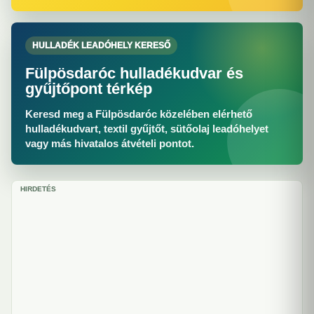
HULLADÉK LEADÓHELY KERESŐ
Fülpösdaróc hulladékudvar és
gyűjtőpont térkép
Keresd meg a Fülpösdaróc közelében elérhető
hulladékudvart, textil gyűjtőt, sütőolaj leadóhelyet
vagy más hivatalos átvételi pontot.
HIRDETÉS