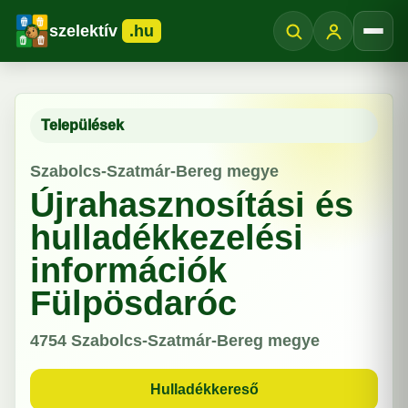
szelektív
.hu
Menü
Települések
Szabolcs-Szatmár-Bereg megye
Újrahasznosítási és
hulladékkezelési
információk
Fülpösdaróc
4754
Szabolcs-Szatmár-Bereg megye
Hulladékkereső