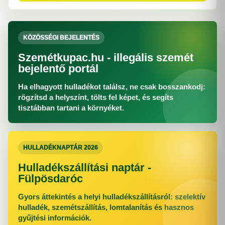
KÖZÖSSÉGI BEJELENTÉS
Szemétkupac.hu - illegális szemét
bejelentő portál
Ha elhagyott hulladékot találsz, ne csak bosszankodj:
rögzítsd a helyszínt, tölts fel képet, és segíts
tisztábban tartani a környéket.
HULLADÉKNAPTÁR 2026
Hulladékszállítási naptár -
Fülpösdaróc
Gyors áttekintés a helyi hulladékszállításról: szelektív
hulladék, szemétszállítás, lomtalanítás és hasznos
gyűjtési információk.