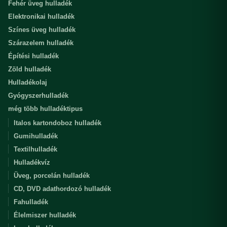
Fehér üveg hulladék
Elektronikai hulladék
Színes üveg hulladék
Szárazelem hulladék
Építési hulladék
Zöld hulladék
Hulladékolaj
Gyógyszerhulladék
még több hulladéktipus
Italos kartondoboz hulladék
Gumihulladék
Textilhulladék
Hulladékvíz
Üveg, porcelán hulladék
CD, DVD adathordozó hulladék
Fahulladék
Élelmiszer hulladék