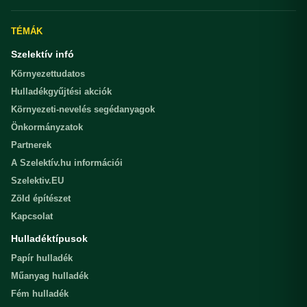
TÉMÁK
Szelektív infó
Környezettudatos
Hulladékgyűjtési akciók
Környezeti-nevelés segédanyagok
Önkormányzatok
Partnerek
A Szelektív.hu információi
Szelektiv.EU
Zöld építészet
Kapcsolat
Hulladéktípusok
Papír hulladék
Műanyag hulladék
Fém hulladék