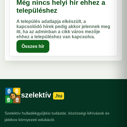
Még nincs helyi hír ehhez a
településhez
A település adatlapja elkészült, a
kapcsolódó hírek pedig akkor jelennek meg
itt, ha az adminban a cikk város mezője
ehhez a településhez van kapcsolva.
Összes hír
szelektív
.hu
Szelektív hulladékgyűjtési tudástár, közösségi kihívások és
játékos környezeti edukáció.