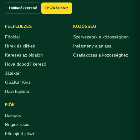
Hulladékkereső
OSZKár Kvíz
FELFEDEZÉS
KÖZÖSSÉG
Főoldal
Szervezetek a közösségben
Hírek és cikkek
Intézmény ajánlása
Keresés az oldalon
Csatlakozás a közösséghez
Hova dobod? kereső
Játéktér
OSZKár Kvíz
Havi toplista
FIÓK
Belépés
Regisztráció
Elfelejtett jelszó