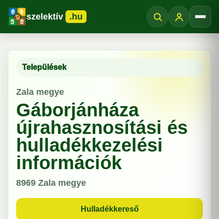
szelektív
.hu
Menü
Települések
Zala megye
Gáborjánháza
újrahasznosítási és
hulladékkezelési
információk
8969
Zala megye
Hulladékkereső