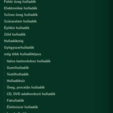
Fehér üveg hulladék
Elektronikai hulladék
Színes üveg hulladék
Szárazelem hulladék
Építési hulladék
Zöld hulladék
Hulladékolaj
Gyógyszerhulladék
még több hulladéktipus
Italos kartondoboz hulladék
Gumihulladék
Textilhulladék
Hulladékvíz
Üveg, porcelán hulladék
CD, DVD adathordozó hulladék
Fahulladék
Élelmiszer hulladék