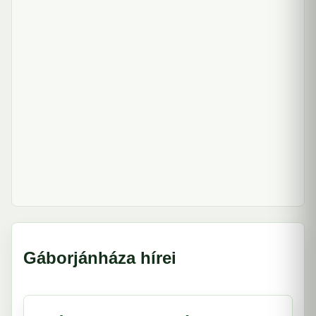
Gáborjánháza hírei