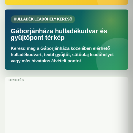
HULLADÉK LEADÓHELY KERESŐ
Gáborjánháza hulladékudvar és
gyűjtőpont térkép
Keresd meg a Gáborjánháza közelében elérhető
hulladékudvart, textil gyűjtőt, sütőolaj leadóhelyet
vagy más hivatalos átvételi pontot.
HIRDETÉS