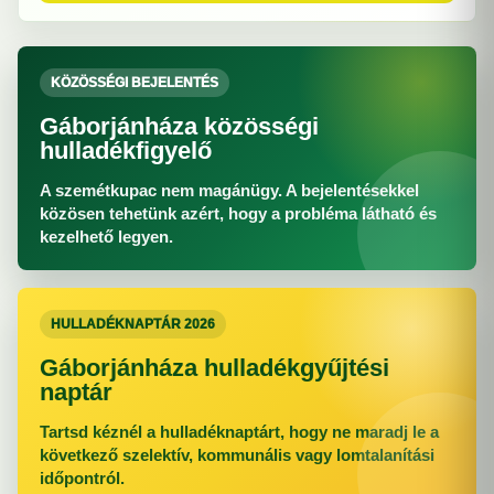
KÖZÖSSÉGI BEJELENTÉS
Gáborjánháza közösségi
hulladékfigyelő
A szemétkupac nem magánügy. A bejelentésekkel
közösen tehetünk azért, hogy a probléma látható és
kezelhető legyen.
HULLADÉKNAPTÁR 2026
Gáborjánháza hulladékgyűjtési
naptár
Tartsd kéznél a hulladéknaptárt, hogy ne maradj le a
következő szelektív, kommunális vagy lomtalanítási
időpontról.