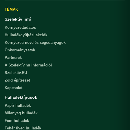
TÉMÁK
Szelektív infó
Környezettudatos
Hulladékgyűjtési akciók
Környezeti-nevelés segédanyagok
Önkormányzatok
Partnerek
A Szelektív.hu információi
Szelektiv.EU
Zöld építészet
Kapcsolat
Hulladéktípusok
Papír hulladék
Műanyag hulladék
Fém hulladék
Fehér üveg hulladék