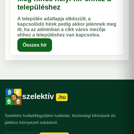
településhez
A település adatlapja elkészült, a
kapcsolódó hírek pedig akkor jelennek meg
itt, ha az adminban a cikk város mezője
ehhez a településhez van kapcsolva.
Összes hír
szelektív
.hu
Szelektív hulladékgyűjtési tudástár, közösségi kihívások és
játékos környezeti edukáció.