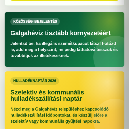
KÖZÖSSÉGI BEJELENTÉS
Galgahévíz tisztább környezetéért
Jelentsd be, ha illegális szemétkupacot látsz! Fotózd
le, add meg a helyszínt, mi pedig láthatóvá tesszük és
továbbítjuk az illetékeseknek.
HULLADÉKNAPTÁR 2026
Szelektív és kommunális
hulladékszállítási naptár
Nézd meg a Galgahévíz településhez kapcsolódó
hulladékszállítási időpontokat, és készülj előre a
szelektív vagy kommunális gyűjtési napokra.