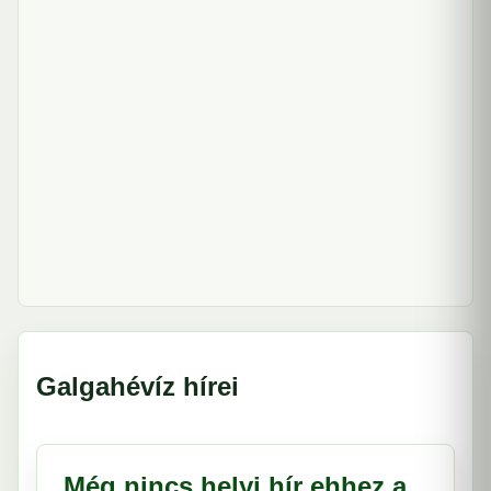
Galgahévíz hírei
Még nincs helyi hír ehhez a