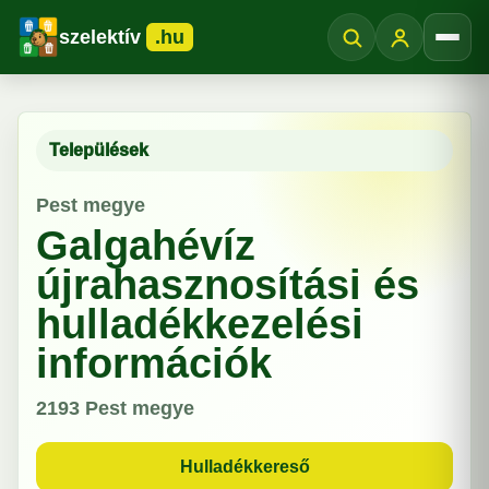
szelektív
.hu
Menü
Települések
Pest megye
Galgahévíz
újrahasznosítási és
hulladékkezelési
információk
2193
Pest megye
Hulladékkereső