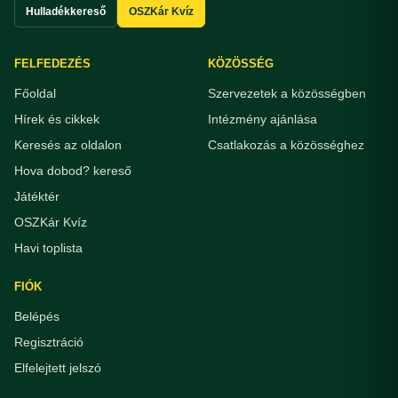
Hulladékkereső
OSZKár Kvíz
FELFEDEZÉS
KÖZÖSSÉG
Főoldal
Szervezetek a közösségben
Hírek és cikkek
Intézmény ajánlása
Keresés az oldalon
Csatlakozás a közösséghez
Hova dobod? kereső
Játéktér
OSZKár Kvíz
Havi toplista
FIÓK
Belépés
Regisztráció
Elfelejtett jelszó