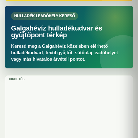
HULLADÉK LEADÓHELY KERESŐ
Galgahévíz hulladékudvar és
gyűjtőpont térkép
Keresd meg a Galgahévíz közelében elérhető
hulladékudvart, textil gyűjtőt, sütőolaj leadóhelyet
vagy más hivatalos átvételi pontot.
HIRDETÉS