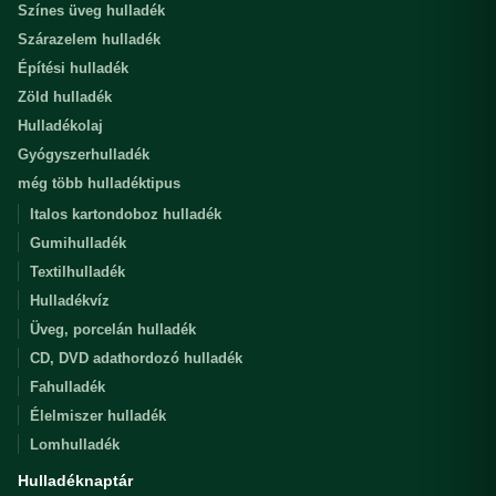
Színes üveg hulladék
Szárazelem hulladék
Építési hulladék
Zöld hulladék
Hulladékolaj
Gyógyszerhulladék
még több hulladéktipus
Italos kartondoboz hulladék
Gumihulladék
Textilhulladék
Hulladékvíz
Üveg, porcelán hulladék
CD, DVD adathordozó hulladék
Fahulladék
Élelmiszer hulladék
Lomhulladék
Hulladéknaptár