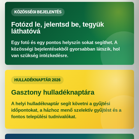
KÖZÖSSÉGI BEJELENTÉS
Fotózd le, jelentsd be, tegyük
láthatóvá
Egy fotó és egy pontos helyszín sokat segíthet. A
közösségi bejelentésekből gyorsabban látszik, hol
van szükség intézkedésre.
HULLADÉKNAPTÁR 2026
Gasztony hulladéknaptára
A helyi hulladéknaptár segít követni a gyűjtési
időpontokat, a házhoz menő szelektív gyűjtést és a
fontos települési tudnivalókat.