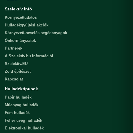
Szelektív infó
Környezettudatos
Hulladékgyűjtési akciók
Környezeti-nevelés segédanyagok
Önkormányzatok
Partnerek
A Szelektív.hu információi
Szelektiv.EU
Zöld építészet
Kapcsolat
Hulladéktípusok
Papír hulladék
Műanyag hulladék
Fém hulladék
Fehér üveg hulladék
Elektronikai hulladék