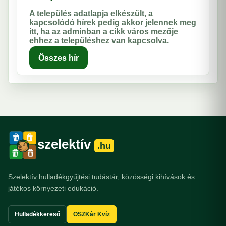
A település adatlapja elkészült, a
kapcsolódó hírek pedig akkor jelennek meg
itt, ha az adminban a cikk város mezője
ehhez a településhez van kapcsolva.
Összes hír
szelektív
.hu
Szelektív hulladékgyűjtési tudástár, közösségi kihívások és
játékos környezeti edukáció.
Hulladékkereső
OSZKár Kvíz