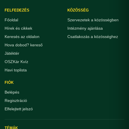
FELFEDEZÉS
KÖZÖSSÉG
Főoldal
Szervezetek a közösségben
Hírek és cikkek
Intézmény ajánlása
Keresés az oldalon
Csatlakozás a közösséghez
Hova dobod? kereső
Játéktér
OSZKár Kvíz
Havi toplista
FIÓK
Belépés
Regisztráció
Elfelejtett jelszó
TÉMÁK