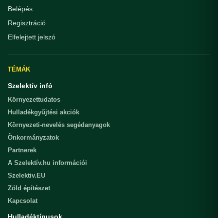
Belépés
Regisztráció
Elfelejtett jelszó
TÉMÁK
Szelektív infó
Környezettudatos
Hulladékgyűjtési akciók
Környezeti-nevelés segédanyagok
Önkormányzatok
Partnerek
A Szelektív.hu információi
Szelektiv.EU
Zöld építészet
Kapcsolat
Hulladéktípusok