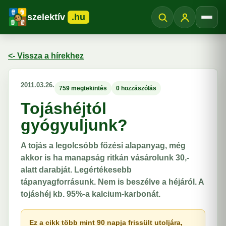
szelektív
.hu
Menü
<- Vissza a hírekhez
2011.03.26.
759 megtekintés
0 hozzászólás
Tojáshéjtól
gyógyuljunk?
A tojás a legolcsóbb főzési alapanyag, még
akkor is ha manapság ritkán vásárolunk 30,-
alatt darabját. Legértékesebb
tápanyagforrásunk. Nem is beszélve a héjáról. A
tojáshéj kb. 95%-a kalcium-karbonát.
Ez a cikk több mint 90 napja frissült utoljára,