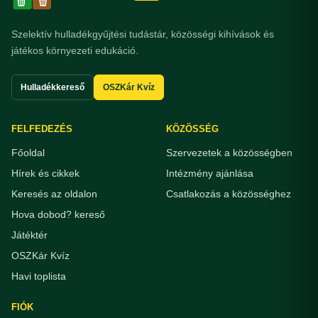
Szelektív hulladékgyűjtési tudástár, közösségi kihívások és
játékos környezeti edukáció.
Hulladékkereső
OSZKár Kvíz
FELFEDEZÉS
KÖZÖSSÉG
Főoldal
Szervezetek a közösségben
Hírek és cikkek
Intézmény ajánlása
Keresés az oldalon
Csatlakozás a közösséghez
Hova dobod? kereső
Játéktér
OSZKár Kvíz
Havi toplista
FIÓK