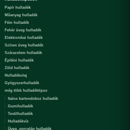
Papír hulladék
Műanyag hulladék
Fém hulladék
Fehér üveg hulladék
Elektronikai hulladék
Színes üveg hulladék
Szárazelem hulladék
Építési hulladék
Zöld hulladék
Hulladékolaj
Gyógyszerhulladék
még több hulladéktipus
Italos kartondoboz hulladék
Gumihulladék
Textilhulladék
Hulladékvíz
Üveg, porcelán hulladék