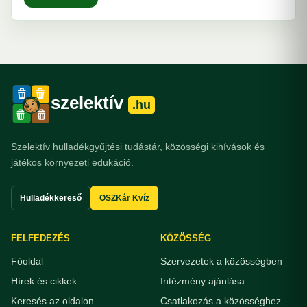
szelektív
.hu
Szelektív hulladékgyűjtési tudástár, közösségi kihívások és
játékos környezeti edukáció.
Hulladékkereső
OSZKár Kvíz
FELFEDEZÉS
KÖZÖSSÉG
Főoldal
Szervezetek a közösségben
Hírek és cikkek
Intézmény ajánlása
Keresés az oldalon
Csatlakozás a közösséghez