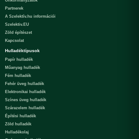
Önkormányzatok
Partnerek
A Szelektív.hu információi
Szelektiv.EU
Zöld építészet
Kapcsolat
Hulladéktípusok
Papír hulladék
Műanyag hulladék
Fém hulladék
Fehér üveg hulladék
Elektronikai hulladék
Színes üveg hulladék
Szárazelem hulladék
Építési hulladék
Zöld hulladék
Hulladékolaj