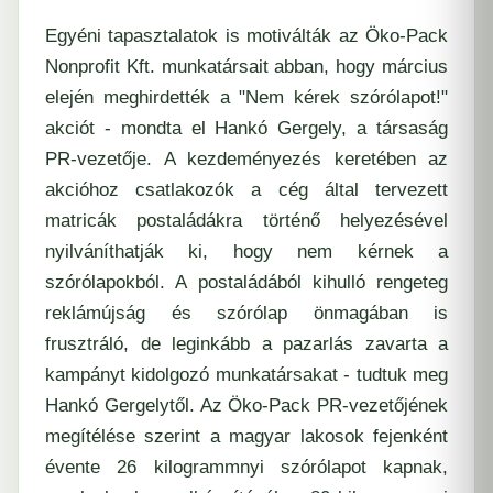
Egyéni tapasztalatok is motiválták az Öko-Pack
Nonprofit Kft. munkatársait abban, hogy március
elején meghirdették a "Nem kérek szórólapot!"
akciót - mondta el Hankó Gergely, a társaság
PR-vezetője. A kezdeményezés keretében az
akcióhoz csatlakozók a cég által tervezett
matricák postaládákra történő helyezésével
nyilváníthatják ki, hogy nem kérnek a
szórólapokból. A postaládából kihulló rengeteg
reklámújság és szórólap önmagában is
frusztráló, de leginkább a pazarlás zavarta a
kampányt kidolgozó munkatársakat - tudtuk meg
Hankó Gergelytől. Az Öko-Pack PR-vezetőjének
megítélése szerint a magyar lakosok fejenként
évente 26 kilogrammnyi szórólapot kapnak,