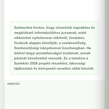
Számunkra fontos, hogy olvasóink naprakész és
megbízható információkhoz jussanak, ezért
cikkeinket nyilvánosan elérhető, hivatalos
források alapján készítjük, a szerkesztőség
Szerkesztőségi irányelveivel összhangban. Ha
bárhol tárgyi pontatlanságot észlelnek, annak
jelzését köszönettel vesszük. Ez a tartalom a
Szelektiv 2026 projekt részeként, lakossági
tájékoztató és környezeti nevelési céllal készült.
HIRDETÉS