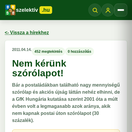
szelektív
.hu
Menü
<- Vissza a hírekhez
2011.04.14.
452 megtekintés
0 hozzászólás
Nem kérünk
szórólapot!
Bár a postaládákban található nagy mennyiségű
szórólap és akciós újság láttán nehéz elhinni, de
a GfK Hungária kutatása szerint 2001 óta a múlt
évben volt a legmagasabb azok aránya, akik
nem kapnak postai úton szórólapot (30
százalék).