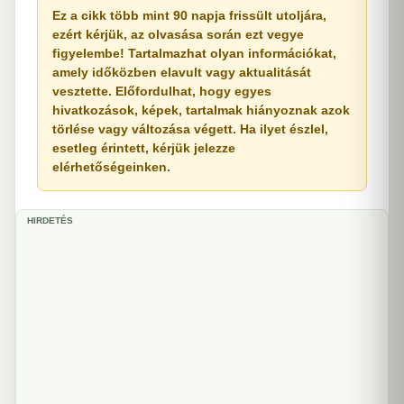
Ez a cikk több mint 90 napja frissült utoljára,
ezért kérjük, az olvasása során ezt vegye
figyelembe! Tartalmazhat olyan információkat,
amely időközben elavult vagy aktualitását
vesztette. Előfordulhat, hogy egyes
hivatkozások, képek, tartalmak hiányoznak azok
törlése vagy változása végett. Ha ilyet észlel,
esetleg érintett, kérjük jelezze
elérhetőségeinken.
HIRDETÉS