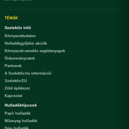
TÉMÁK
Szelektív infó
Környezettudatos
Hulladékgyűjtési akciók
Környezeti-nevelés segédanyagok
Önkormányzatok
Partnerek
A Szelektív.hu információi
Szelektiv.EU
Zöld építészet
Kapcsolat
Hulladéktípusok
Papír hulladék
Műanyag hulladék
Fém hulladék