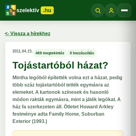
szelektív
.hu
Menü
<- Vissza a hírekhez
2011.04.15.
469 megtekintés
0 hozzászólás
Tojástartóból házat?
Mintha legóból építették volna ezt a házat, pedig
több száz tojástartóból tették egymásra az
elemeket. A kartonok színesek és hasonló
módon rakták egymásra, mint a játék legókat. A
ház fa szerkezeten áll. Ötletet Howard Arkley
festménye adta Family Home, Suburban
Exterior (1993.)