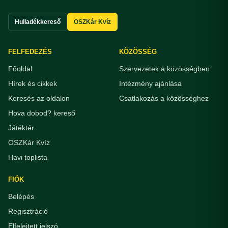
Hulladékkereső
OSZKár Kvíz
FELFEDEZÉS
KÖZÖSSÉG
Főoldal
Szervezetek a közösségben
Hírek és cikkek
Intézmény ajánlása
Keresés az oldalon
Csatlakozás a közösséghez
Hova dobod? kereső
Játéktér
OSZKár Kvíz
Havi toplista
FIÓK
Belépés
Regisztráció
Elfelejtett jelszó