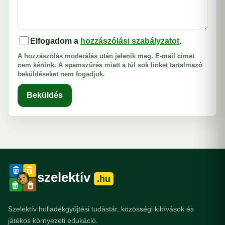
Elfogadom a
hozzászólási szabályzatot
.
A hozzászólás moderálás után jelenik meg. E-mail címet
nem kérünk. A spamszűrés miatt a túl sok linket tartalmazó
beküldéseket nem fogadjuk.
Beküldés
szelektív
.hu
Szelektív hulladékgyűjtési tudástár, közösségi kihívások és
játékos környezeti edukáció.