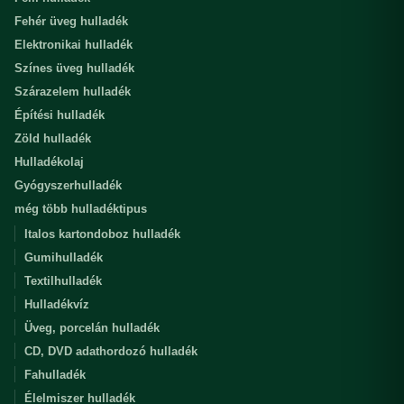
Fehér üveg hulladék
Elektronikai hulladék
Színes üveg hulladék
Szárazelem hulladék
Építési hulladék
Zöld hulladék
Hulladékolaj
Gyógyszerhulladék
még több hulladéktipus
Italos kartondoboz hulladék
Gumihulladék
Textilhulladék
Hulladékvíz
Üveg, porcelán hulladék
CD, DVD adathordozó hulladék
Fahulladék
Élelmiszer hulladék