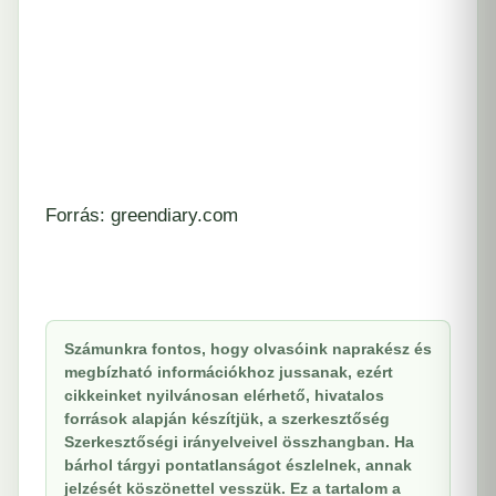
Forrás: greendiary.com
Számunkra fontos, hogy olvasóink naprakész és
megbízható információkhoz jussanak, ezért
cikkeinket nyilvánosan elérhető, hivatalos
források alapján készítjük, a szerkesztőség
Szerkesztőségi irányelveivel összhangban. Ha
bárhol tárgyi pontatlanságot észlelnek, annak
jelzését köszönettel vesszük. Ez a tartalom a