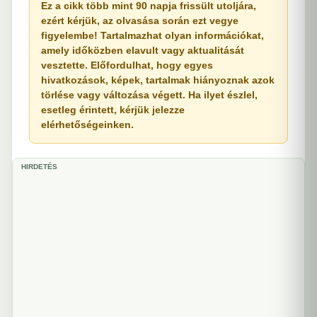
Ez a cikk több mint 90 napja frissült utoljára,
ezért kérjük, az olvasása során ezt vegye
figyelembe! Tartalmazhat olyan információkat,
amely időközben elavult vagy aktualitását
vesztette. Előfordulhat, hogy egyes
hivatkozások, képek, tartalmak hiányoznak azok
törlése vagy változása végett. Ha ilyet észlel,
esetleg érintett, kérjük jelezze
elérhetőségeinken.
HIRDETÉS