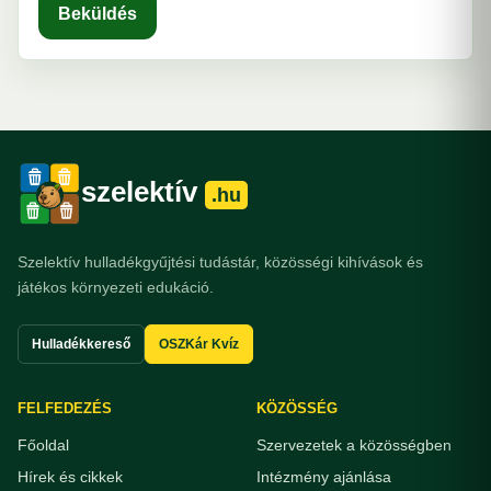
Beküldés
szelektív
.hu
Szelektív hulladékgyűjtési tudástár, közösségi kihívások és
játékos környezeti edukáció.
Hulladékkereső
OSZKár Kvíz
FELFEDEZÉS
KÖZÖSSÉG
Főoldal
Szervezetek a közösségben
Hírek és cikkek
Intézmény ajánlása