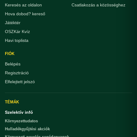
Keresés az oldalon
Csatlakozás a közösséghez
Hova dobod? kereső
Játéktér
OSZKár Kvíz
Havi toplista
FIÓK
Belépés
Regisztráció
Elfelejtett jelszó
TÉMÁK
Szelektív infó
Környezettudatos
Hulladékgyűjtési akciók
Környezeti-nevelés segédanyagok