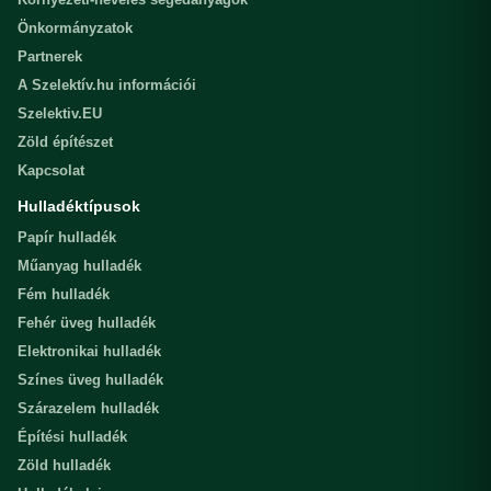
Önkormányzatok
Partnerek
A Szelektív.hu információi
Szelektiv.EU
Zöld építészet
Kapcsolat
Hulladéktípusok
Papír hulladék
Műanyag hulladék
Fém hulladék
Fehér üveg hulladék
Elektronikai hulladék
Színes üveg hulladék
Szárazelem hulladék
Építési hulladék
Zöld hulladék