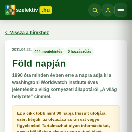
szelektív
.hu
Menü
<- Vissza a hírekhez
2011.04.22.
444 megtekintés
0 hozzászólás
Föld napján
1990 óta minden évben erre a napra adja ki a
washingtoni Worldwatch Institute éves
jelentését a világ környezeti állapotáról „A világ
helyzete” címmel.
Ez a cikk több mint 90 napja frissült utoljára,
ezért kérjük, az olvasása során ezt vegye
figyelembe! Tartalmazhat olyan információkat,
amely időközben elavult vagy aktualitását