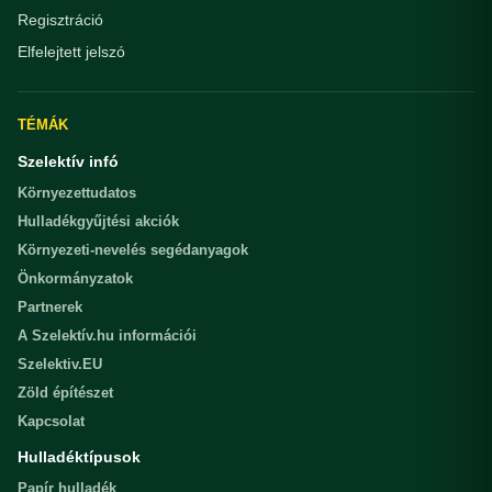
Regisztráció
Elfelejtett jelszó
TÉMÁK
Szelektív infó
Környezettudatos
Hulladékgyűjtési akciók
Környezeti-nevelés segédanyagok
Önkormányzatok
Partnerek
A Szelektív.hu információi
Szelektiv.EU
Zöld építészet
Kapcsolat
Hulladéktípusok
Papír hulladék