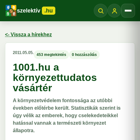
szelektív
.hu
Menü
<- Vissza a hírekhez
2011.05.05.
453 megtekintés
0 hozzászólás
1001.hu a
környezettudatos
vásártér
A környezetvédelem fontossága az utóbbi
években előtérbe került. Statisztikák szerint is
úgy vélik az emberek, hogy cselekedeteikkel
hatással vannak a természeti környezet
állapotra.