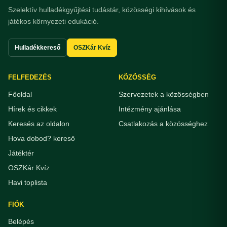
Szelektív hulladékgyűjtési tudástár, közösségi kihívások és
játékos környezeti edukáció.
Hulladékkereső
OSZKár Kvíz
FELFEDEZÉS
KÖZÖSSÉG
Főoldal
Szervezetek a közösségben
Hírek és cikkek
Intézmény ajánlása
Keresés az oldalon
Csatlakozás a közösséghez
Hova dobod? kereső
Játéktér
OSZKár Kvíz
Havi toplista
FIÓK
Belépés