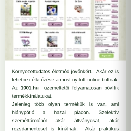
Környezettudatos életmód jövőnkért. Akár ez is
lehetne célkitűzése a most nyitott online boltnak.
Az
1001.hu
üzemeltetői folyamatosan bővítik
termékkínálatukat.
Jelenleg több olyan termékük is van, ami
hiánypótló a hazai piacon. Szelektív
szeméttárolóból akár állványosat, akár
rozsdamenteset is kínálnak. Akár praktikus