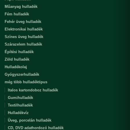
Műanyag hulladék
Fém hulladék
Fehér üveg hulladék
Elektronikai hulladék
Színes üveg hulladék
Szárazelem hulladék
Építési hulladék
Zöld hulladék
Hulladékolaj
Gyógyszerhulladék
még több hulladéktipus
Italos kartondoboz hulladék
Gumihulladék
Textilhulladék
Hulladékvíz
Üveg, porcelán hulladék
CD, DVD adathordozó hulladék