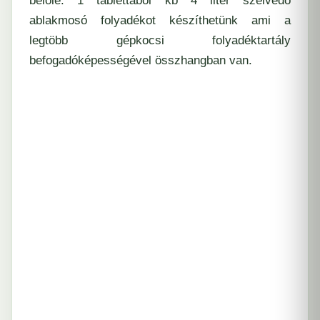
belőle. 1 tablettából kb 4 liter szélvédő
ablakmosó folyadékot készíthetünk ami a
legtöbb gépkocsi folyadéktartály
befogadóképességével összhangban van.