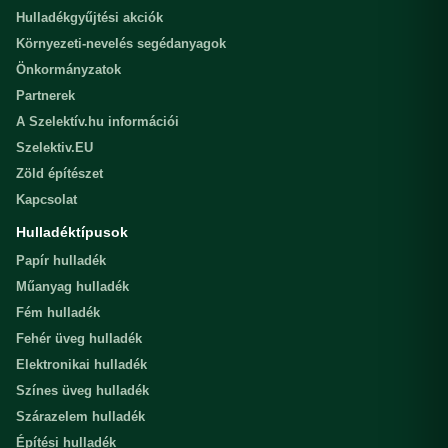
Hulladékgyűjtési akciók
Környezeti-nevelés segédanyagok
Önkormányzatok
Partnerek
A Szelektív.hu információi
Szelektiv.EU
Zöld építészet
Kapcsolat
Hulladéktípusok
Papír hulladék
Műanyag hulladék
Fém hulladék
Fehér üveg hulladék
Elektronikai hulladék
Színes üveg hulladék
Szárazelem hulladék
Építési hulladék