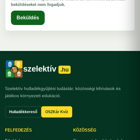
beküldéseket nem fogadjuk.
Beküldés
szelektív
.hu
Szelektív hulladékgyűjtési tudástár, közösségi kihívások és
játékos környezeti edukáció.
Hulladékkereső
OSZKár Kvíz
FELFEDEZÉS
KÖZÖSSÉG