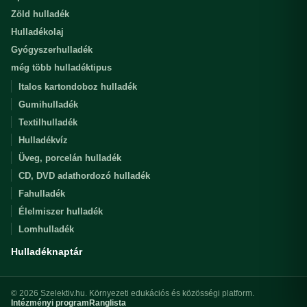
Zöld hulladék
Hulladékolaj
Gyógyszerhulladék
még több hulladéktipus
Italos kartondoboz hulladék
Gumihulladék
Textilhulladék
Hulladékvíz
Üveg, porcelán hulladék
CD, DVD adathordozó hulladék
Fahulladék
Élelmiszer hulladék
Lomhulladék
Hulladéknaptár
© 2026 Szelektiv.hu. Környezeti edukációs és közösségi platform.
Intézményi program
Ranglista