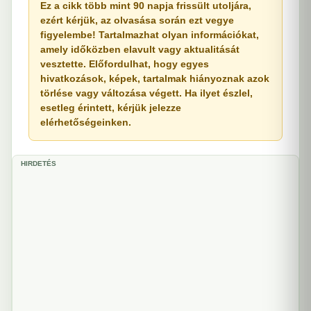
Ez a cikk több mint 90 napja frissült utoljára,
ezért kérjük, az olvasása során ezt vegye
figyelembe! Tartalmazhat olyan információkat,
amely időközben elavult vagy aktualitását
vesztette. Előfordulhat, hogy egyes
hivatkozások, képek, tartalmak hiányoznak azok
törlése vagy változása végett. Ha ilyet észlel,
esetleg érintett, kérjük jelezze
elérhetőségeinken.
HIRDETÉS