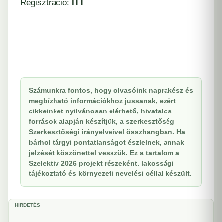
Regisztráció:
ITT
Számunkra fontos, hogy olvasóink naprakész és
megbízható információkhoz jussanak, ezért
cikkeinket nyilvánosan elérhető, hivatalos
források alapján készítjük, a szerkesztőség
Szerkesztőségi irányelveivel összhangban. Ha
bárhol tárgyi pontatlanságot észlelnek, annak
jelzését köszönettel vesszük. Ez a tartalom a
Szelektiv 2026 projekt részeként, lakossági
tájékoztató és környezeti nevelési céllal készült.
HIRDETÉS