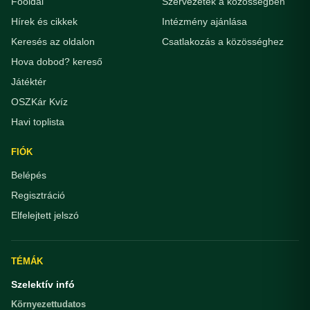
Főoldal
Szervezetek a közösségben
Hírek és cikkek
Intézmény ajánlása
Keresés az oldalon
Csatlakozás a közösséghez
Hova dobod? kereső
Játéktér
OSZKár Kvíz
Havi toplista
FIÓK
Belépés
Regisztráció
Elfelejtett jelszó
TÉMÁK
Szelektív infó
Környezettudatos