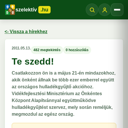
szelektív
.hu
Menü
<- Vissza a hírekhez
2011.05.13.
482 megtekintés
0 hozzászólás
Te szedd!
Csatlakozzon ön is a május 21-én mindazokhoz,
akik önként állnak be több ezer emberrel együtt
az országos hulladékgyűjtő akcióhoz.
Vidékfejlesztési Minisztérium az Önkéntes
Központ Alapítvánnyal együttműködve
hulladékgyűjtést szervez, mely során reméljük,
megmozdul az egész ország.