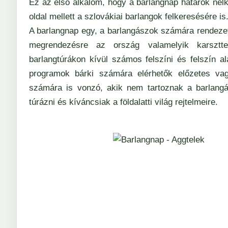
Ez az első alkalom, hogy a barlangnap határok nél
oldal mellett a szlovákiai barlangok felkeresésére is
A barlangnap egy, a barlangászok számára rendezett
megrendezésre az ország valamelyik karsztte
barlangtúrákon kívül számos felszíni és felszín a
programok bárki számára elérhetők előzetes vagy
számára is vonzó, akik nem tartoznak a barlangá
túrázni és kíváncsiak a földalatti világ rejtelmeire.