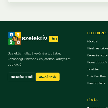
FELFEDEZÉS
szelektív
.hu
Főoldal
Hírek és cikk
Szelektív hulladékgyűjtési tudástár,
Keresés az ol
közösségi kihívások és játékos környezeti
Hova dobod? 
edukáció.
Játéktér
OSZKár Kvíz
Hulladékkereső
OSZKár Kvíz
Havi toplista
TÉMÁK