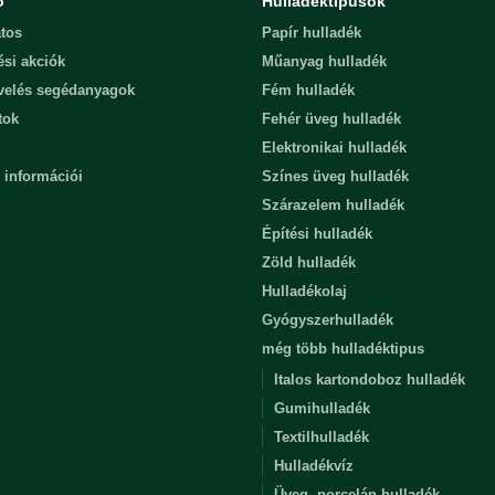
ó
Hulladéktípusok
tos
Papír hulladék
ési akciók
Műanyag hulladék
evelés segédanyagok
Fém hulladék
tok
Fehér üveg hulladék
Elektronikai hulladék
 információi
Színes üveg hulladék
Szárazelem hulladék
Építési hulladék
Zöld hulladék
Hulladékolaj
Gyógyszerhulladék
még több hulladéktipus
Italos kartondoboz hulladék
Gumihulladék
Textilhulladék
Hulladékvíz
Üveg, porcelán hulladék