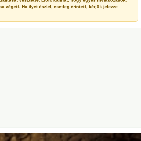
ualitását vesztette. Előfordulhat, hogy egyes hivatkozások,
végett. Ha ilyet észlel, esetleg érintett, kérjük jelezze