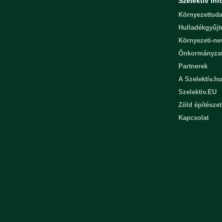
Szelektív inf
Környezettuda
Hulladékgyűjt
Környezeti-n
Önkormányza
Partnerek
A Szelektív.hu
Szelektiv.EU
Zöld építészet
Kapcsolat