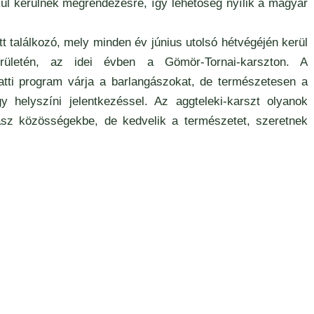
kül kerülnek megrendezésre, így lehetőség nyílik a magyar
.
 találkozó, mely minden év június utolsó hétvégéjén kerül
rületén, az idei évben a Gömör-Tornai-karszton. A
latti program várja a barlangászokat, de természetesen a
 helyszíni jelentkezéssel. Az aggteleki-karszt olyanok
sz közösségekbe, de kedvelik a természetet, szeretnek