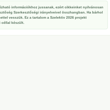
zható információkhoz jussanak, ezért cikkeinket nyilvánosan
kesztőség Szerkesztőségi irányelveivel összhangban. Ha bárhol
ttel vesszük. Ez a tartalom a Szelektiv 2026 projekt
céllal készült.