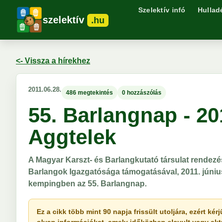
Szelektív infó
Hullad
szelektív
.hu
<- Vissza a hírekhez
2011.06.28.
486 megtekintés
0 hozzászólás
55. Barlangnap - 201
Aggtelek
A Magyar Karszt- és Barlangkutató társulat rendezé
Barlangok Igazgatósága támogatásával, 2011. június
kempingben az 55. Barlangnap.
Ez a cikk több mint 90 napja frissült utoljára, ezért k