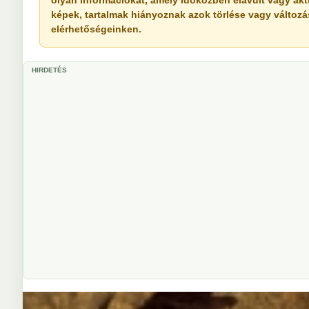
olyan információkat, amely időközben elavult vagy akt
képek, tartalmak hiányoznak azok törlése vagy változása 
elérhetőségeinken.
HIRDETÉS