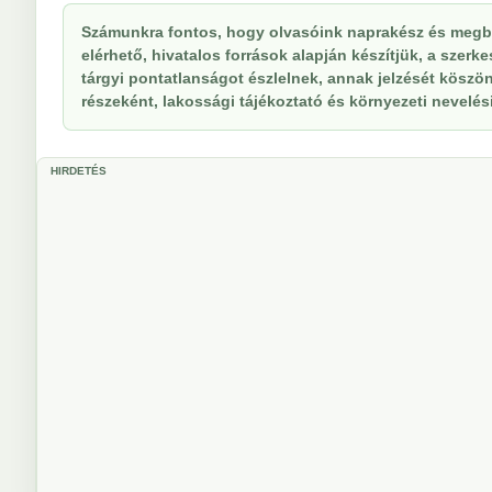
Számunkra fontos, hogy olvasóink naprakész és megbí
elérhető, hivatalos források alapján készítjük, a szer
tárgyi pontatlanságot észlelnek, annak jelzését köszöne
részeként, lakossági tájékoztató és környezeti nevelési 
HIRDETÉS