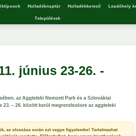
éktípusok
Hulladéknaptár
Hulladékkereső
Leadóhely k
Települések
1. június 23-26. -
sében, az Aggteleki Nemzeti Park és a Szlovákiai
 23. – 26. között kerül megrendezésre az aggteleki
érjük, az olvasása során ezt vegye figyelembe! Tartalmazhat