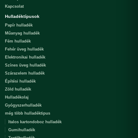
Kapcsolat
Hulladéktípusok
Papír hulladék
Műanyag hulladék
Fém hulladék
Fehér üveg hulladék
Elektronikai hulladék
Színes üveg hulladék
Szárazelem hulladék
Építési hulladék
Zöld hulladék
Hulladékolaj
Gyógyszerhulladék
még több hulladéktipus
Italos kartondoboz hulladék
Gumihulladék
Textilhulladék