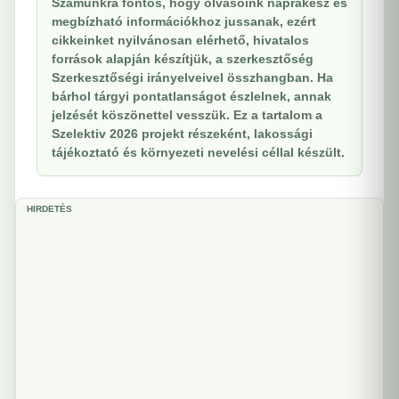
Számunkra fontos, hogy olvasóink naprakész és
megbízható információkhoz jussanak, ezért
cikkeinket nyilvánosan elérhető, hivatalos
források alapján készítjük, a szerkesztőség
Szerkesztőségi irányelveivel összhangban. Ha
bárhol tárgyi pontatlanságot észlelnek, annak
jelzését köszönettel vesszük. Ez a tartalom a
Szelektiv 2026 projekt részeként, lakossági
tájékoztató és környezeti nevelési céllal készült.
HIRDETÉS