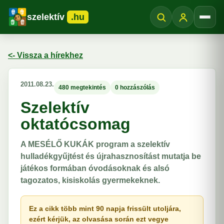
szelektív
.hu
Menü
<- Vissza a hírekhez
2011.08.23.
480 megtekintés
0 hozzászólás
Szelektív
oktatócsomag
A MESÉLŐ KUKÁK program a szelektív
hulladékgyűjtést és újrahasznosítást mutatja be
játékos formában óvodásoknak és alsó
tagozatos, kisiskolás gyermekeknek.
Ez a cikk több mint 90 napja frissült utoljára,
ezért kérjük, az olvasása során ezt vegye