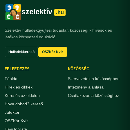
szelektív
.hu
Szelektív hulladékgyűjtési tudástár, közösségi kihívások és
játékos környezeti edukáció.
Hulladékkereső
OSZKár Kvíz
FELFEDEZÉS
KÖZÖSSÉG
Főoldal
Szervezetek a közösségben
Hírek és cikkek
Intézmény ajánlása
Keresés az oldalon
Csatlakozás a közösséghez
Hova dobod? kereső
Játéktér
OSZKár Kvíz
Havi toplista