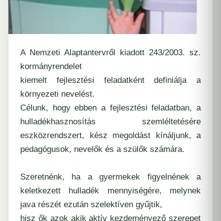
A Nemzeti Alaptantervről kiadott 243/2003. sz.
kormányrendelet
kiemelt fejlesztési feladatként definiálja a
környezeti nevelést.
Célunk, hogy ebben a fejlesztési feladatban, a
hulladékhasznosítás szemléltetésére
eszközrendszert, kész megoldást kínáljunk, a
pedagógusok, nevelők és a szülők számára.
Szeretnénk, ha a gyermekek figyelnének a
keletkezett hulladék mennyiségére, melynek
java részét ezután szelektíven gyűjtik,
hisz ők azok akik aktív kezdeményező szerepet